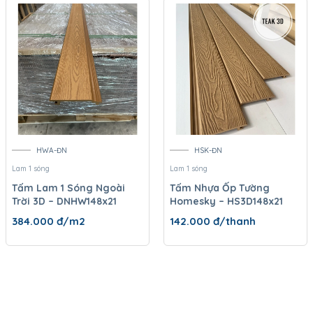
HWA-ĐN
HSK-ĐN
Lam 1 sóng
Lam 1 sóng
Tấm Lam 1 Sóng Ngoài
Tấm Nhựa Ốp Tường
Trời 3D – DNHW148x21
Homesky – HS3D148x21
384.000
đ/m2
142.000
đ/thanh