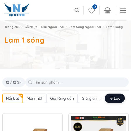
Skip
0
to
content
Trang chủ
/
Gỗ Nhựa - Tấm Ngoài Trời
/
Lam Sóng Ngoài Trời
/
Lam 1 sóng
Lam 1 sóng
12 / 12 SP
Nổi bật
Mới nhất
Giá tăng dần
Giá giảm dần
Lọc
Bán chạ