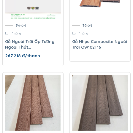
SW-ĐN
TG-ĐN
Lam 1 sóng
Lam 1 sóng
Gỗ Ngoài Trời Ốp Tường
Gỗ Nhựa Composite Ngoài
Ngoại Thất
Trời OW102T16
SW_W148H21_3D
267.218
đ/thanh