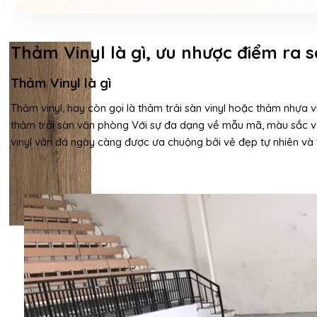
Thảm Vinyl là gì, ưu nhược điểm ra s
Thảm Vinyl là gì
Thảm vinyl, hay còn gọi là thảm trải sàn vinyl hoặc thảm nhựa 
thảm trải sàn văn phòng Với sự đa dạng về mẫu mã, màu sắc và 
vinyl vân đá ngày càng được ưa chuộng bởi vẻ đẹp tự nhiên và t