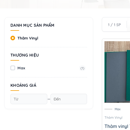
1 / 1 SP
DANH MỤC SẢN PHẨM
Thảm Vinyl
THƯƠNG HIỆU
Max
(1)
KHOẢNG GIÁ
—
Max
Thảm Vinyl
Thảm vinyl