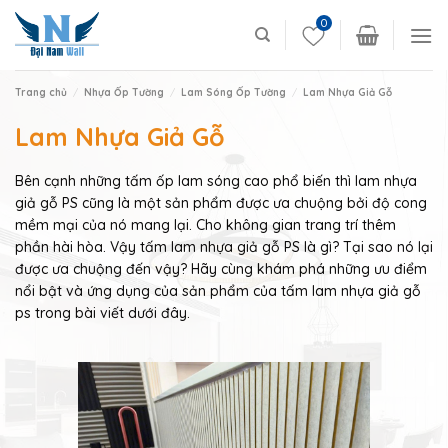
Skip
0
to
content
Trang chủ
/
Nhựa Ốp Tường
/
Lam Sóng Ốp Tường
/
Lam Nhựa Giả Gỗ
Lam Nhựa Giả Gỗ
Bên cạnh những tấm ốp lam sóng cao phổ biến thì lam nhựa
giả gỗ PS cũng là một sản phẩm được ưa chuộng bởi độ cong
mềm mại của nó mang lại. Cho không gian trang trí thêm
phần hài hòa. Vậy tấm lam nhựa giả gỗ PS là gì? Tại sao nó lại
được ưa chuộng đến vậy? Hãy cùng khám phá những ưu điểm
nổi bật và ứng dụng của sản phẩm của tấm lam nhựa giả gỗ
ps trong bài viết dưới đây.