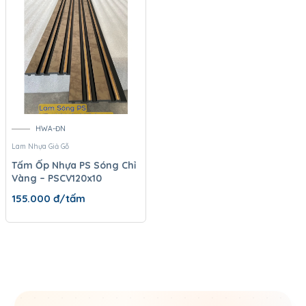
HWA-ĐN
Lam Nhựa Giả Gỗ
Tấm Ốp Nhựa PS Sóng Chỉ
Vàng – PSCV120x10
155.000
đ/tấm