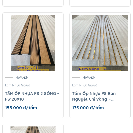
HWA-ĐN
HWA-ĐN
Lam Nhựa Giả Gỗ
Lam Nhựa Giả Gỗ
TẤM ỐP NHỰA PS 2 SÓNG –
Tấm Ốp Nhựa PS Bán
PS120X10
Nguyệt Chỉ Vàng –
PSBN150x10
155.000
đ/tấm
175.000
đ/tấm