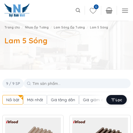
Skip
0
to
content
Trang chủ
/
Nhựa Ốp Tường
/
Lam Sóng Ốp Tường
/
Lam 5 Sóng
Lam 5 Sóng
9 / 9 SP
Nổi bật
Mới nhất
Giá tăng dần
Giá giảm dần
Lọc
Bán chạ