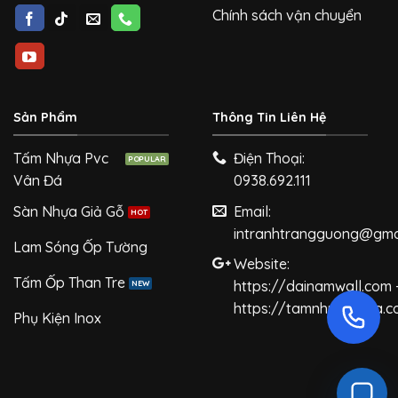
Chính sách vận chuyển
Sản Phẩm
Thông Tin Liên Hệ
Tấm Nhựa Pvc
Điện Thoại:
Vân Đá
0938.692.111
Sàn Nhựa Giả Gỗ
Email:
intranhtrangguong@gma
Lam Sóng Ốp Tường
Website:
Tấm Ốp Than Tre
https://dainamwall.com 
https://tamnhuagiada.
Phụ Kiện Inox