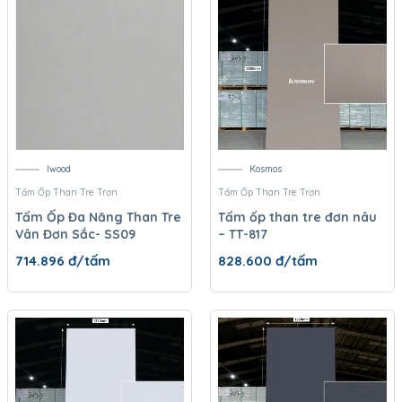
Iwood
Kosmos
Tấm Ốp Than Tre Trơn
Tấm Ốp Than Tre Trơn
Tấm Ốp Đa Năng Than Tre
Tấm ốp than tre đơn nâu
Vân Đơn Sắc- SS09
– TT-817
714.896
đ/tấm
828.600
đ/tấm