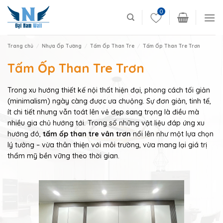
Skip
0
to
content
Trang chủ
/
Nhựa Ốp Tường
/
Tấm Ốp Than Tre
/
Tấm Ốp Than Tre Trơn
Tấm Ốp Than Tre Trơn
Trong xu hướng thiết kế nội thất hiện đại, phong cách tối giản
(minimalism) ngày càng được ưa chuộng. Sự đơn giản, tinh tế,
ít chi tiết nhưng vẫn toát lên vẻ đẹp sang trọng là điều mà
nhiều gia chủ hướng tới. Trong số những vật liệu đáp ứng xu
hướng đó,
tấm ốp than tre vân trơn
nổi lên như một lựa chọn
lý tưởng – vừa thân thiện với môi trường, vừa mang lại giá trị
thẩm mỹ bền vững theo thời gian.