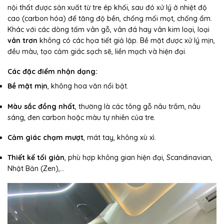
nội thất được sản xuất từ tre ép khối, sau đó xử lý ở nhiệt độ
cao (carbon hóa) để tăng độ bền, chống mối mọt, chống ẩm.
Khác với các dòng tấm vân gỗ, vân đá hay vân kim loại, loại
vân trơn
không có các họa tiết giả lập. Bề mặt được xử lý mịn,
đều màu, tạo cảm giác sạch sẽ, liền mạch và hiện đại.
Các đặc điểm nhận dạng:
Bề mặt mịn
, không hoa văn nổi bật.
Màu sắc đồng nhất
, thường là các tông gỗ nâu trầm, nâu
sáng, đen carbon hoặc màu tự nhiên của tre.
Cảm giác chạm mượt
, mát tay, không xù xì.
Thiết kế tối giản
, phù hợp không gian hiện đại, Scandinavian,
Nhật Bản (Zen),…