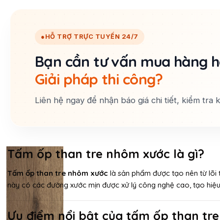
●
HỖ TRỢ TRỰC TUYẾN 24/7
Bạn cần tư vấn mua hàng 
Giải pháp thi công?
Liên hệ ngay để nhận báo giá chi tiết, kiểm tra
Tấm ốp than tre nhôm xước là gì?
Tấm ốp than tre nhôm xước
là sản phẩm được tạo nên từ lõi 
này có các đường xước mịn được xử lý công nghệ cao, tạo hiệu 
Ưu điểm nổi bật của tấm ốp than tr