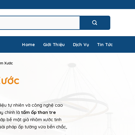
Home
Giới Thiệu
Dịch Vụ
Tin Tức
ôm Xước
Xước
 liệu tự nhiên và công nghệ cao
y chính là
tấm ốp than tre
 lớp bề mặt giả nhôm xước tinh
giải pháp ốp tường vừa bền chắc,