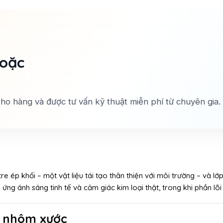
hoặc
 kho hàng và được tư vấn kỹ thuật miễn phí từ chuyên gia.
tre ép khối – một vật liệu tái tạo thân thiện với môi trường – và
ứng ánh sáng tinh tế và cảm giác kim loại thật, trong khi phần l
e nhôm xước