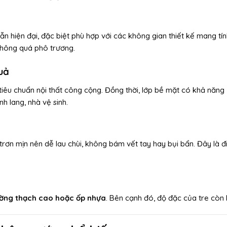
hiện đại, đặc biệt phù hợp với các không gian thiết kế mang tính
không quá phô trương.
uả
iêu chuẩn nội thất công cộng. Đồng thời, lớp bề mặt có khả năng
 lang, nhà vệ sinh.
rơn mịn nên dễ lau chùi, không bám vết tay hay bụi bẩn. Đây là 
ường thạch cao hoặc ốp nhựa
. Bên cạnh đó, độ đặc của tre còn 