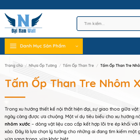
Skip
to
content
Tìm
kiếm:
Danh Mục Sản Phẩm
Trang chủ
/
Nhựa Ốp Tường
/
Tấm Ốp Than Tre
/
Tấm Ốp Than Tre Nh
Tấm Ốp Than Tre Nhôm 
Trong xu hướng thiết kế nội thất hiện đại, sự giao thoa giữa vật
ngày càng được ưa chuộng. Một ví dụ tiêu biểu cho xu hướng nà
nhôm xước
– dòng vật liệu cao cấp kết hợp lõi tre ép khối với
xảo. Đây là lựa chọn lý tưởng cho những ai đang tìm kiếm một 
vừa sang trọng, vừa khác biệt.