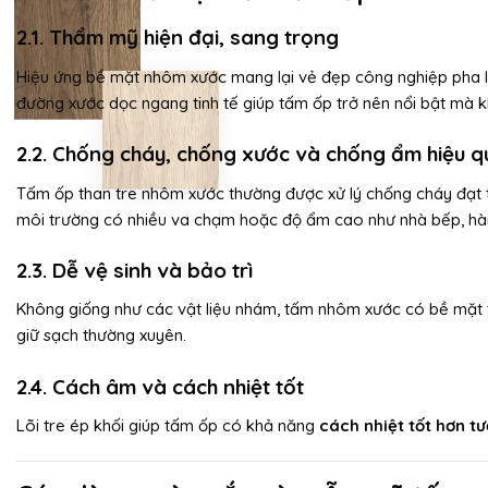
2.1. Thẩm mỹ hiện đại, sang trọng
Hiệu ứng bề mặt nhôm xước mang lại vẻ đẹp công nghiệp pha lẫn 
đường xước dọc ngang tinh tế giúp tấm ốp trở nên nổi bật mà 
2.2. Chống cháy, chống xước và chống ẩm hiệu q
Tấm ốp than tre nhôm xước thường được xử lý chống cháy đạt t
môi trường có nhiều va chạm hoặc độ ẩm cao như nhà bếp, hành
2.3. Dễ vệ sinh và bảo trì
Không giống như các vật liệu nhám, tấm nhôm xước có bề mặt t
giữ sạch thường xuyên.
2.4. Cách âm và cách nhiệt tốt
Lõi tre ép khối giúp tấm ốp có khả năng
cách nhiệt tốt hơn t