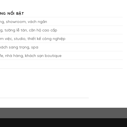
NG NỔI BẬT
ng, showroom, vách ngăn
g, tường lễ tân, căn hộ cao cấp
m việc, studio, thiết kế công nghiệp
ách sang trọng, spa
e, nhà hàng, khách sạn boutique
ang doanh nghiệp công nghệ hoặc ngân hàng.
rưng bày nội thất, công nghệ hoặc xe hơi thường dùng chất