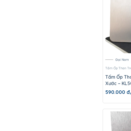
Đại Nam
Tấm Ốp Than Tr
Tấm Ốp Th
Xước – KL
590.000
đ