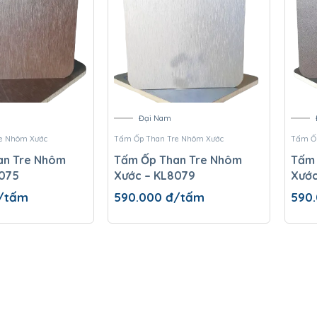
Đại Nam
e Nhôm Xước
Tấm Ốp Than Tre Nhôm Xước
Tấm Ốp
an Tre Nhôm
Tấm Ốp Than Tre Nhôm
Tấm 
8075
Xước – KL8079
Xước
/tấm
590.000
đ/tấm
590