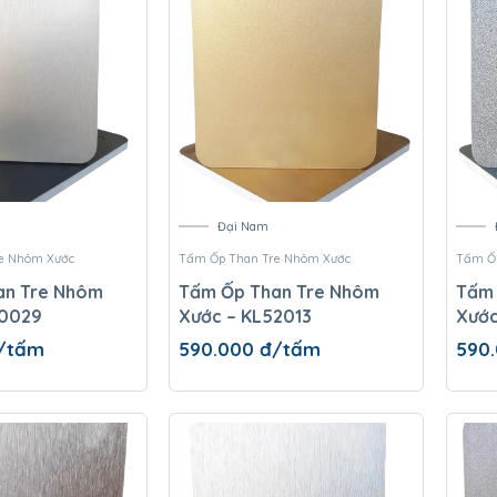
Đại Nam
e Nhôm Xước
Tấm Ốp Than Tre Nhôm Xước
Tấm Ốp
an Tre Nhôm
Tấm Ốp Than Tre Nhôm
Tấm 
50029
Xước – KL52013
Xước
/tấm
590.000
đ/tấm
590