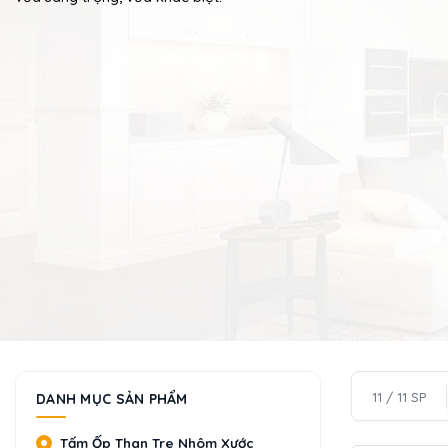
11 / 11 SP
DANH MỤC SẢN PHẨM
Tấm Ốp Than Tre Nhôm Xước