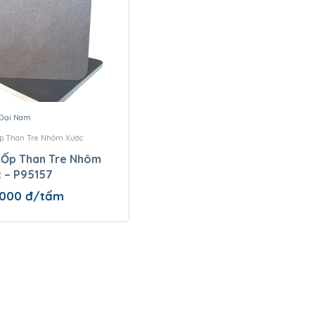
Đại Nam
 Than Tre Nhôm Xước
Ốp Than Tre Nhôm
 – P95157
.000
đ/tấm