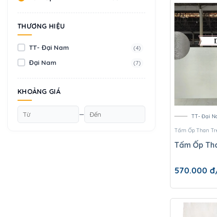
THƯƠNG HIỆU
TT- Đại Nam
(4)
Đại Nam
(7)
KHOẢNG GIÁ
—
TT- Đại 
Tấm Ốp Than Tr
Tấm Ốp Tha
570.000
đ