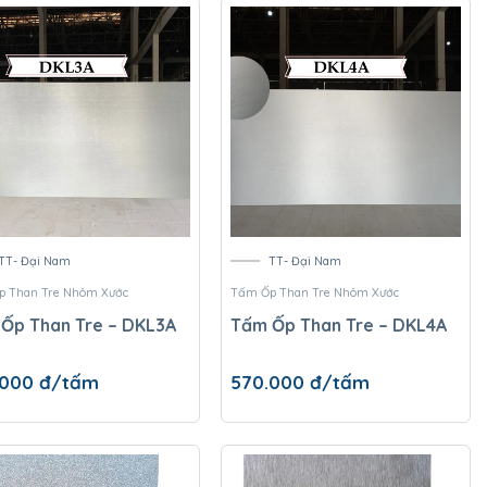
TT- Đại Nam
TT- Đại Nam
 Than Tre Nhôm Xước
Tấm Ốp Than Tre Nhôm Xước
Ốp Than Tre – DKL3A
Tấm Ốp Than Tre – DKL4A
.000
đ/tấm
570.000
đ/tấm