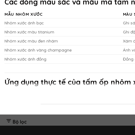
Các dòng màu sắc và mẫu mã tấm n
MẪU NHÔM XƯỚC
MÀU 
Nhôm xước ánh bạc
Ghi sá
Nhôm xước màu titanium
Ghi đ
Nhôm xước màu đen nhám
Xám đ
Nhôm xước ánh vàng champagne
Ánh v
Nhôm xước ánh đồng
Đồng 
Ứng dụng thực tế của tấm ốp nhôm 
4.1. Văn phòng làm việc
Tường ốp nhôm xước mang lại cảm giác chuyên nghiệp, hiện đại
4.2. Showroom trưng bày
Bộ lọc
Nhờ khả năng bắt sáng và tạo hiệu ứng kim loại, tấm ốp nhôm