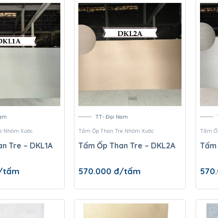
Nam
TT- Đại Nam
e Nhôm Xước
Tấm Ốp Than Tre Nhôm Xước
Tấm Ốp
n Tre – DKL1A
Tấm Ốp Than Tre – DKL2A
Tấm 
/tấm
570.000
đ/tấm
570