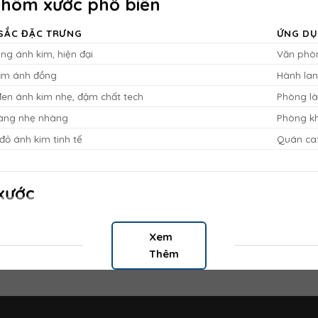
hôm xước phổ biến
SẮC ĐẶC TRƯNG
ỨNG DỤ
ng ánh kim, hiện đại
Văn phò
ậm ánh đồng
Hành lan
en ánh kim nhẹ, đậm chất tech
Phòng là
àng nhẹ nhàng
Phòng kh
đỏ ánh kim tinh tế
Quán caf
xước
Xem
. Đây là lựa chọn lý tưởng cho phòng họp, quầy tiếp tân, hành l
Thêm
 xước giúp sản phẩm trong showroom thêm nổi bật. Các cửa hàng t