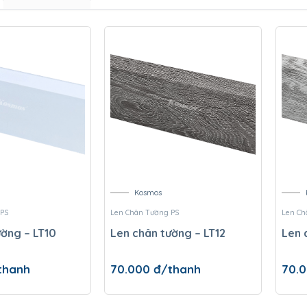
Kosmos
 PS
Len Chân Tường PS
Len Ch
ường – LT10
Len chân tường – LT12
Len 
thanh
70.000
đ/thanh
70.