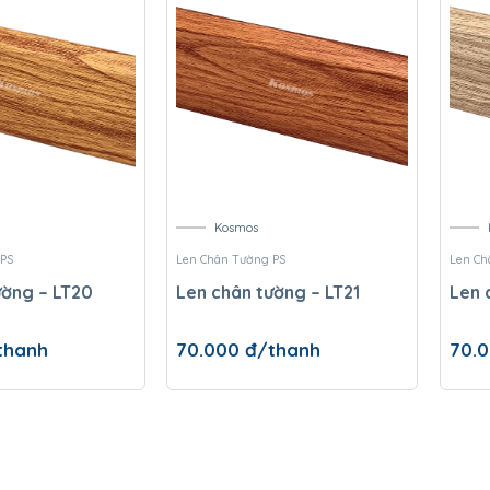
Kosmos
 PS
Len Chân Tường PS
Len Ch
ường – LT20
Len chân tường – LT21
Len 
thanh
70.000
đ/thanh
70.