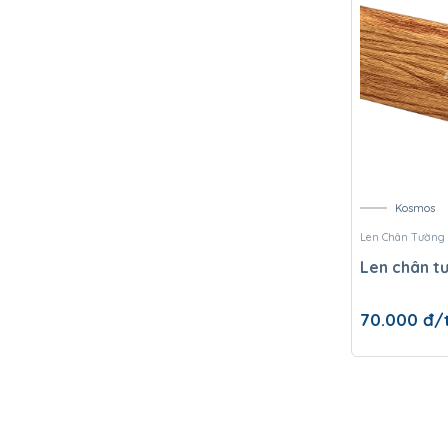
Kosmos
Len Chân Tường
Len chân t
70.000
đ/