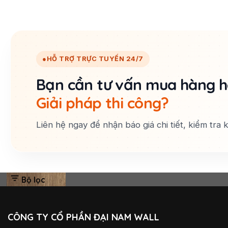
●
HỖ TRỢ TRỰC TUYẾN 24/7
Bạn cần tư vấn mua hàng 
Giải pháp thi công?
Liên hệ ngay để nhận báo giá chi tiết, kiểm tra
Bộ lọc
CÔNG TY CỔ PHẦN ĐẠI NAM WALL