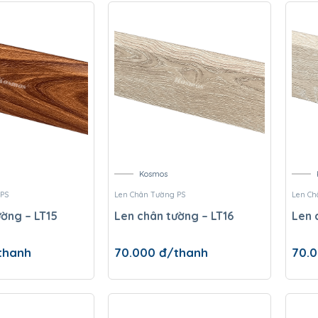
Kosmos
 PS
Len Chân Tường PS
Len Ch
ường – LT15
Len chân tường – LT16
Len 
thanh
70.000
đ/thanh
70.