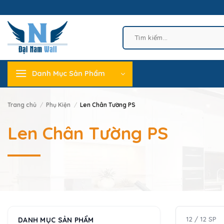
Skip
to
content
Tìm
kiếm:
Danh Mục Sản Phẩm
Trang chủ
/
Phụ Kiện
/
Len Chân Tường PS
Len Chân Tường PS
12 / 12 SP
DANH MỤC SẢN PHẨM