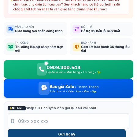
chính xác cho diện tích của bạn? Quý khách hàng có thể gọi hotline để
chốt giá tốt hơn và nhận tư vấn giao hàng chuẩn theo khu vực!
VẬN CHUYỂN
ĐỔI TRẢ
Giao hàng tận chân công trình
Hỗ trợ đổi nếu lỗi sản xuất
THI CÔNG
BẢO HÀNH
Thi công lắp đặt sản phẩm trọn
Cam kết bảo hành 36 tháng lâu
gói
dài
0909.300.544
Gọi để tư vấn • Mua hàng • Thi công •
1p
Báo giá Zalo
/
Thanh Thanh
Ảnh thực tế • Video kho • Mua •
5p
Nhập SĐT chuyên viên gọi lại sau vài phút
NHANH
Gửi ngay