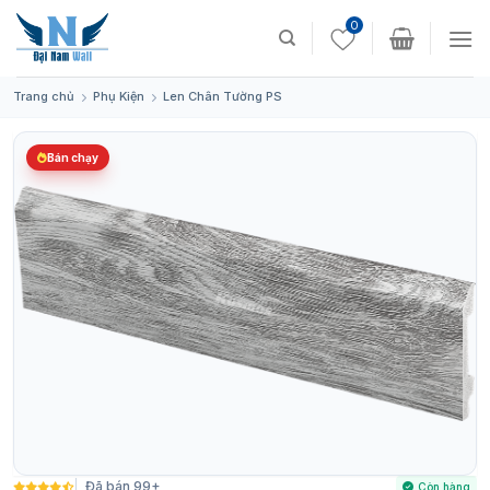
Skip
0
to
content
Trang chủ
Phụ Kiện
Len Chân Tường PS
Bán chạy
Đã bán 99+
Còn hàng