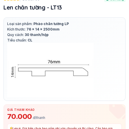
Len chân tường - LT13
Loại sản phẩm:
Phào chân tường LP
Kích thước:
76 x 14 x 2500mm
Quy cách:
30 thanh/hộp
Tiêu chuẩn:
CL
GIÁ THAM KHẢO
70.000
đ/thanh
Lưu ý:
Giá trên chưa bao gồm phí vận chuyển và thi công. Cần báo giá