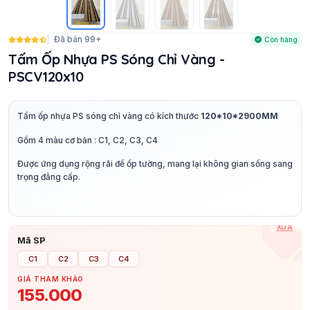
Đã bán 99+
Còn hàng
Tấm Ốp Nhựa PS Sóng Chỉ Vàng -
PSCV120x10
Tấm ốp nhựa PS sóng chỉ vàng có kích thước
120*10*2900MM
Gồm 4 màu cơ bản : C1, C2, C3, C4
Được ứng dụng rộng rãi để ốp tường, mang lại không gian sống sang
trọng đẳng cấp.
XÓA
Mã SP
C1
C2
C3
C4
GIÁ THAM KHẢO
155.000