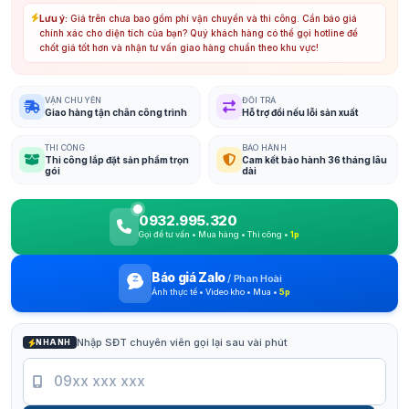
Lưu ý:
Giá trên chưa bao gồm phí vận chuyển và thi công. Cần báo giá
chính xác cho diện tích của bạn? Quý khách hàng có thể gọi hotline để
chốt giá tốt hơn và nhận tư vấn giao hàng chuẩn theo khu vực!
VẬN CHUYỂN
ĐỔI TRẢ
Giao hàng tận chân công trình
Hỗ trợ đổi nếu lỗi sản xuất
THI CÔNG
BẢO HÀNH
Thi công lắp đặt sản phẩm trọn
Cam kết bảo hành 36 tháng lâu
gói
dài
0932.995.320
Gọi để tư vấn • Mua hàng • Thi công •
1p
Báo giá Zalo
/
Phan Hoài
Ảnh thực tế • Video kho • Mua •
5p
Nhập SĐT chuyên viên gọi lại sau vài phút
NHANH