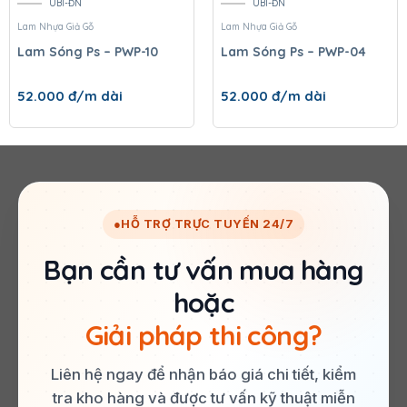
UBI-ĐN
UBI-ĐN
Lam Nhựa Giả Gỗ
Lam Nhựa Giả Gỗ
Lam Sóng Ps – PWP-10
Lam Sóng Ps – PWP-04
52.000
đ/m dài
52.000
đ/m dài
●
HỖ TRỢ TRỰC TUYẾN 24/7
Bạn cần tư vấn mua hàng
hoặc
Giải pháp thi công?
Liên hệ ngay để nhận báo giá chi tiết, kiểm
tra kho hàng và được tư vấn kỹ thuật miễn