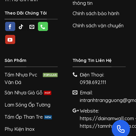
thông tin
Theo Dõi Chúng Tôi
Chính sách bảo hành
Chính sách vận chuyển
Sản Phẩm
Thông Tin Liên Hệ
Tấm Nhựa Pvc
Điện Thoại:
Vân Đá
0938.692.111
Sàn Nhựa Giả Gỗ
Email:
intranhtrangguong@gma
Lam Sóng Ốp Tường
Website:
Tấm Ốp Than Tre
https://dainamwall.com 
https://tamnhuagiada.
Phụ Kiện Inox