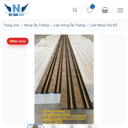
Skip
0
to
content
Trang chủ
Nhựa Ốp Tường
Lam Sóng Ốp Tường
Lam Nhựa Giả Gỗ
Bán chạy