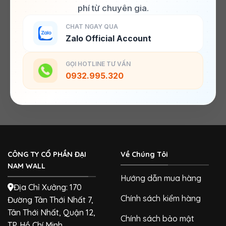
phí từ chuyên gia.
CHAT NGAY QUA
Zalo Official Account
GỌI HOTLINE TƯ VẤN
0932.995.320
CÔNG TY CỔ PHẦN ĐẠI
Về Chúng Tôi
NAM WALL
Hướng dẫn mua hàng
Địa Chỉ Xưởng: 170
Chính sách kiểm hàng
Đường Tân Thới Nhất 7,
Tân Thới Nhất, Quận 12,
Chính sách bảo mật
TP. Hồ Chí Minh