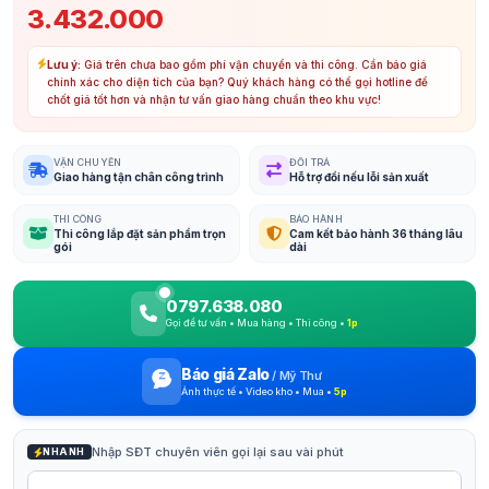
3.432.000
Lưu ý:
Giá trên chưa bao gồm phí vận chuyển và thi công. Cần báo giá
chính xác cho diện tích của bạn? Quý khách hàng có thể gọi hotline để
chốt giá tốt hơn và nhận tư vấn giao hàng chuẩn theo khu vực!
VẬN CHUYỂN
ĐỔI TRẢ
Giao hàng tận chân công trình
Hỗ trợ đổi nếu lỗi sản xuất
THI CÔNG
BẢO HÀNH
Thi công lắp đặt sản phẩm trọn
Cam kết bảo hành 36 tháng lâu
gói
dài
0797.638.080
Gọi để tư vấn • Mua hàng • Thi công •
1p
Báo giá Zalo
/
Mỹ Thư
Ảnh thực tế • Video kho • Mua •
5p
Nhập SĐT chuyên viên gọi lại sau vài phút
NHANH