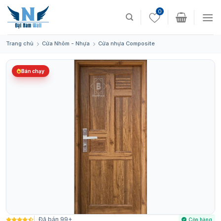
Skip
0
to
content
Trang chủ
Cửa Nhôm - Nhựa
Cửa nhựa Composite
Bán chạy
Đã bán 99+
Còn hàng