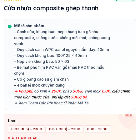
Cửa nhựa composite ghép thanh
Mô tả sản phẩm:
– Cánh cửa, khung bao, nẹp khung bao gỗ nhựa
composite, chống nước, chống mối mọt, chống cong
vênh
– Quy cách cánh WPC panel nguyên tấm dày: 40mm
– Quy cách khung bao: 100/125 x 40mm
– Nẹp viền khung bao: 50 x 63
– Bề mặt phủ film PVC vân gỗ (màu PVC theo mẫu
chọn)
– Có gioăng cao su giảm chấn
– 4 bản lề inox chuyên dụng
⇒ Phụ phí:
có kính +
200k
, phào
300k
, viền inox
150k,
điều chỉnh
theo kích thước cửa, phí lắp đặt
300k/ bộ
⇒ Xem Thêm Các Phí Khác Ở Phần Mô Tả
XÓA
Loại
(801-905) - 2300
(910-980) - 2300
800 - 2300
GIÁ THAM KHẢO