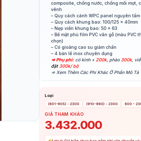
composite, chống nước, chống mối mọt, 
vênh
– Quy cách cánh WPC panel nguyên tấm
– Quy cách khung bao: 100/125 x 40mm
– Nẹp viền khung bao: 50 x 63
– Bề mặt phủ film PVC vân gỗ (màu PVC 
chọn)
– Có gioăng cao su giảm chấn
– 4 bản lề inox chuyên dụng
⇒ Phụ phí:
có kính +
200k
, phào
300k
, vi
đặt
300k/ bộ
⇒ Xem Thêm Các Phí Khác Ở Phần Mô Tả
Loại
(801-905) - 2300
(910-980) - 2300
800 - 2
GIÁ THAM KHẢO
3.432.000
Lưu ý:
Giá trên chưa bao gồm phí vận chuyển và t