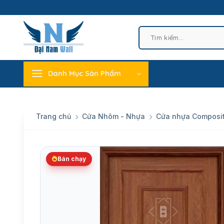
Skip
to
content
Tìm
kiếm:
Danh Mục Sản Phẩm
Trang chủ
Cửa Nhôm - Nhựa
Cửa nhựa Composi
Bán chạy