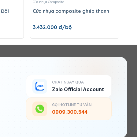
Cửa nhựa Composite
Cửa
 Đôi
Cửa nhựa composite ghép thanh
3.4
3.432.000
đ/bộ
CHAT NGAY QUA
Zalo Official Account
GỌI HOTLINE TƯ VẤN
0909.300.544