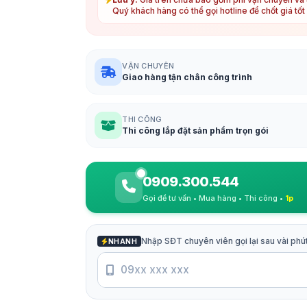
Quý khách hàng có thể gọi hotline để chốt giá tố
VẬN CHUYỂN
Giao hàng tận chân công trình
THI CÔNG
Thi công lắp đặt sản phẩm trọn gói
0909.300.544
Gọi để tư vấn • Mua hàng • Thi công •
1p
Nhập SĐT chuyên viên gọi lại sau vài phú
NHANH