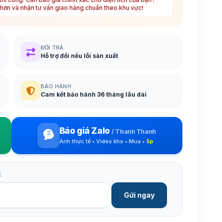
t hơn và nhận tư vấn giao hàng chuẩn theo khu vực!
ĐỔI TRẢ
Hỗ trợ đổi nếu lỗi sản xuất
BẢO HÀNH
Cam kết bảo hành 36 tháng lâu dài
Báo giá Zalo
/
Thanh Thanh
Ảnh thực tế • Video kho • Mua •
5p
t
Gửi ngay