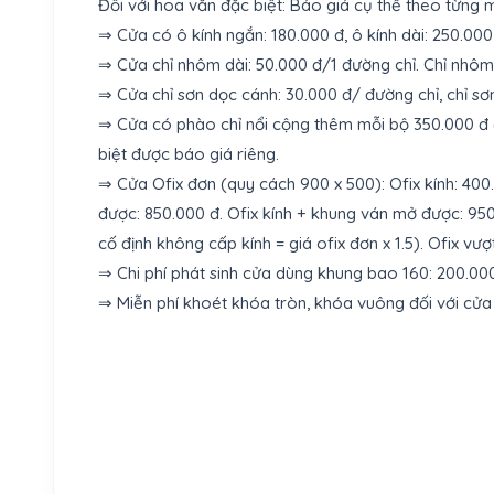
Đối với hoa văn đặc biệt: Báo giá cụ thể theo từng 
⇒ Cửa có ô kính ngắn: 180.000 đ, ô kính dài: 250.00
⇒ Cửa chỉ nhôm dài: 50.000 đ/1 đường chỉ. Chỉ nhôm
⇒ Cửa chỉ sơn dọc cánh: 30.000 đ/ đường chỉ, chỉ sơ
⇒ Cửa có phào chỉ nổi cộng thêm mỗi bộ 350.000 đ 
biệt được báo giá riêng.
⇒ Cửa Ofix đơn (quy cách 900 x 500): Ofix kính: 400.
được: 850.000 đ. Ofix kính + khung ván mở được: 950.0
cố định không cấp kính = giá ofix đơn x 1.5). Ofix v
⇒ Chi phí phát sinh cửa dùng khung bao 160: 200.00
⇒ Miễn phí khoét khóa tròn, khóa vuông đối với cửa