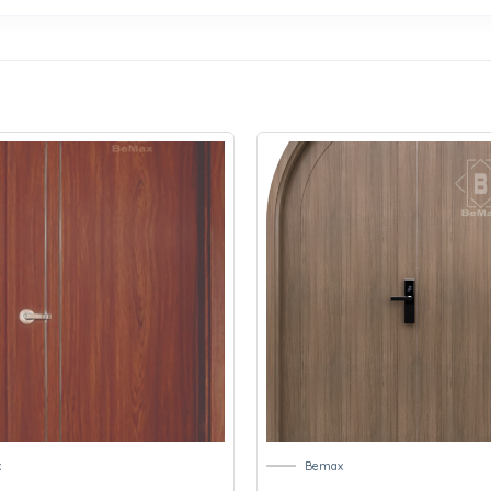
x
Bemax