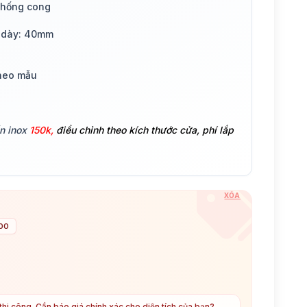
chống cong
 dày: 40mm
theo mẫu
ền inox
150k,
điều chỉnh theo kích thước cửa, phí lắp
XÓA
300
hi công. Cần báo giá chính xác cho diện tích của bạn?