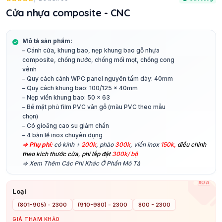
Cửa nhựa composite - CNC
Mô tả sản phẩm:
– Cánh cửa, khung bao, nẹp khung bao gỗ nhựa
composite, chống nước, chống mối mọt, chống cong
vênh
– Quy cách cánh WPC panel nguyên tấm dày: 40mm
– Quy cách khung bao: 100/125 x 40mm
– Nẹp viền khung bao: 50 x 63
– Bề mặt phủ film PVC vân gỗ (màu PVC theo mẫu
chọn)
– Có gioăng cao su giảm chấn
– 4 bản lề inox chuyên dụng
⇒ Phụ phí:
có kính +
200k
, phào
300k
, viền inox
150k,
điều chỉnh
theo kích thước cửa, phí lắp đặt
300k/ bộ
⇒ Xem Thêm Các Phí Khác Ở Phần Mô Tả
XÓA
Loại
(801-905) - 2300
(910-980) - 2300
800 - 2300
GIÁ THAM KHẢO