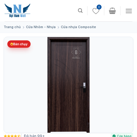
Skip
0
to
content
Trang chủ
Cửa Nhôm - Nhựa
Cửa nhựa Composite
Bán chạy
Đã bán 99+
Còn hàng