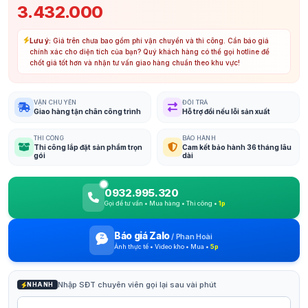
3.432.000
Lưu ý:
Giá trên chưa bao gồm phí vận chuyển và thi công. Cần báo giá
chính xác cho diện tích của bạn? Quý khách hàng có thể gọi hotline để
chốt giá tốt hơn và nhận tư vấn giao hàng chuẩn theo khu vực!
VẬN CHUYỂN
ĐỔI TRẢ
Giao hàng tận chân công trình
Hỗ trợ đổi nếu lỗi sản xuất
THI CÔNG
BẢO HÀNH
Thi công lắp đặt sản phẩm trọn
Cam kết bảo hành 36 tháng lâu
gói
dài
0932.995.320
Gọi để tư vấn • Mua hàng • Thi công •
1p
Báo giá Zalo
/
Phan Hoài
Ảnh thực tế • Video kho • Mua •
5p
Nhập SĐT chuyên viên gọi lại sau vài phút
NHANH