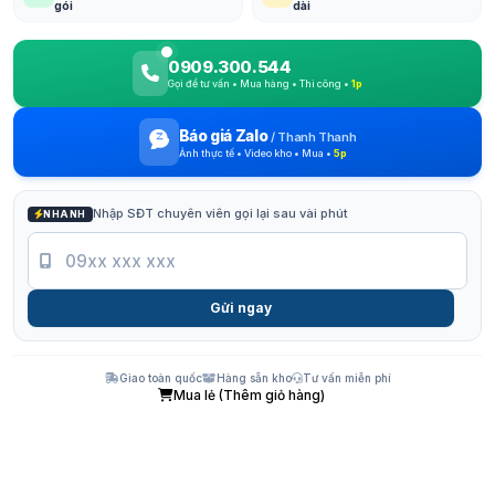
gói
dài
0909.300.544
Gọi để tư vấn • Mua hàng • Thi công •
1p
Báo giá Zalo
/
Thanh Thanh
Ảnh thực tế • Video kho • Mua •
5p
Nhập SĐT chuyên viên gọi lại sau vài phút
NHANH
Gửi ngay
Giao toàn quốc
Hàng sẵn kho
Tư vấn miễn phí
Mua lẻ (Thêm giỏ hàng)