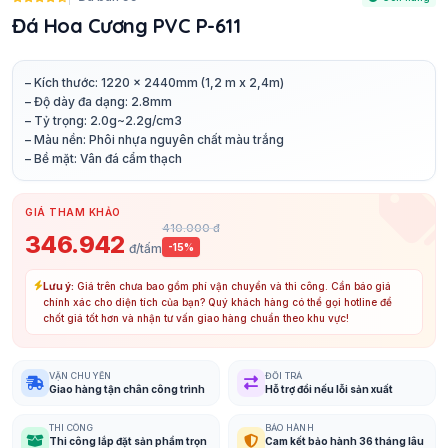
Đá Hoa Cương PVC P-611
– Kích thước: 1220 x 2440mm (1,2 m x 2,4m)
– Độ dày đa dạng: 2.8mm
– Tỷ trọng: 2.0g~2.2g/cm3
– Màu nền: Phôi nhựa nguyên chất màu trắng
– Bề mặt: Vân đá cẩm thạch
GIÁ THAM KHẢO
410.000 đ
346.942
đ/tấm
-15%
Lưu ý:
Giá trên chưa bao gồm phí vận chuyển và thi công. Cần báo giá
chính xác cho diện tích của bạn? Quý khách hàng có thể gọi hotline để
chốt giá tốt hơn và nhận tư vấn giao hàng chuẩn theo khu vực!
VẬN CHUYỂN
ĐỔI TRẢ
Giao hàng tận chân công trình
Hỗ trợ đổi nếu lỗi sản xuất
THI CÔNG
BẢO HÀNH
Thi công lắp đặt sản phẩm trọn
Cam kết bảo hành 36 tháng lâu