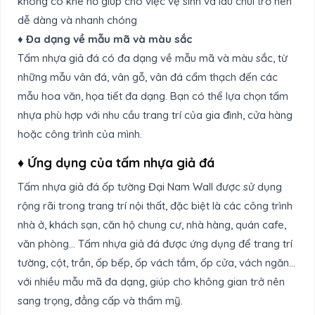
không có khe hở giúp cho việc vệ sinh và lau chùi trở nên
dễ dàng và nhanh chóng
♦ Đa dạng về mẫu mã và màu sắc
Tấm nhựa giả đá có đa dạng về mẫu mã và màu sắc, từ
những mẫu vân đá, vân gỗ, vân đá cẩm thạch đến các
mẫu hoa văn, họa tiết đa dạng. Bạn có thể lựa chọn tấm
nhựa phù hợp với nhu cầu trang trí của gia đình, cửa hàng
hoặc công trình của mình.
♦ Ứng dụng của tấm nhựa giả đá
Tấm nhựa giả đá ốp tường Đại Nam Wall được sử dụng
rộng rãi trong trang trí nội thất, đặc biệt là các công trình
nhà ở, khách sạn, căn hộ chung cư, nhà hàng, quán cafe,
văn phòng… Tấm nhựa giả đá được ứng dụng để trang trí
tường, cột, trần, ốp bếp, ốp vách tắm, ốp cửa, vách ngăn…
với nhiều mẫu mã đa dạng, giúp cho không gian trở nên
sang trọng, đẳng cấp và thẩm mỹ.