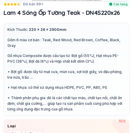
Đã bán 99+
Còn hàng
Lam 4 Sóng Ốp Tường Teak - DN4S220x26
Kích Thước:
220 x 26 x 2900mm
Gồm 6 màu cơ bản : Teak, Red Wood, Red Brown, Coffee, Black,
Gray
Gỗ nhựa Composite được cấu tạo từ: Bột gỗ (55%), Hạt nhựa PE-
PVC (36%), Bột đá (6%) và Hợp chất kết dính (3%).
+ Bột gỗ: được lấy từ mạt cưa, mùn cưa, sợi bột giấy, vỏ đậu phộng,
tre nứa, trấu …
+ Hạt nhựa: có thể sử dụng nhựa HDPE, PVC, PP, ABS, PS
+ Thành phần phụ gia: đó là các chất tạo màu, chất tạo nối, chất ổn
định, chất gia cường,… giúp tạo ra sản phẩm cuối cùng phù hợp với
từng ứng dụng đặc trưng của gỗ nhựa.
XÓA
Loại