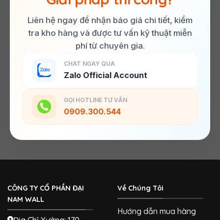
Liên hệ ngay để nhận báo giá chi tiết, kiểm
tra kho hàng và được tư vấn kỹ thuật miễn
phí từ chuyên gia.
CHAT NGAY QUA
Zalo Official Account
GỌI HOTLINE TƯ VẤN
0909.300.544
CÔNG TY CỔ PHẦN ĐẠI
Về Chúng Tôi
NAM WALL
Hướng dẫn mua hàng
Địa Chỉ Xưởng: 170