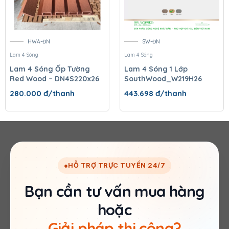
HWA-ĐN
SW-ĐN
Lam 4 Sóng
Lam 4 Sóng
Lam 4 Sóng Ốp Tường
Lam 4 Sóng 1 Lớp
Red Wood – DN4S220x26
SouthWood_W219H26
280.000
đ/thanh
443.698
đ/thanh
●
HỖ TRỢ TRỰC TUYẾN 24/7
Bạn cần tư vấn mua hàng
hoặc
Giải pháp thi công?