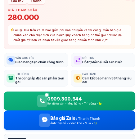
Giá m2
Thanh
GIÁ THAM KHẢO
280.000
Lưu ý:
Giá trên chưa bao gồm phí vận chuyển và thi công. Cần báo giá
chính xác cho diện tích của bạn? Quý khách hàng có thể gọi hotline để
chốt giá tốt hơn và nhận tư vấn giao hàng chuẩn theo khu vực!
VẬN CHUYỂN
ĐỔI TRẢ
Giao hàng tận chân công trình
Hỗ trợ đổi nếu lỗi sản xuất
THI CÔNG
BẢO HÀNH
Thi công lắp đặt sản phẩm trọn
Cam kết bảo hành 36 tháng lâu
gói
dài
0909.300.544
Gọi để tư vấn • Mua hàng • Thi công •
1p
Báo giá Zalo
/
Thanh Thanh
Ảnh thực tế • Video kho • Mua •
5p