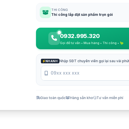
THI CÔNG
Thi công lắp đặt sản phẩm trọn gói
0932.995.320
Gọi để tư vấn • Mua hàng • Thi công •
1p
Nhập SĐT chuyên viên gọi lại sau vài phú
NHANH
Giao toàn quốc
Hàng sẵn kho
Tư vấn miễn phí