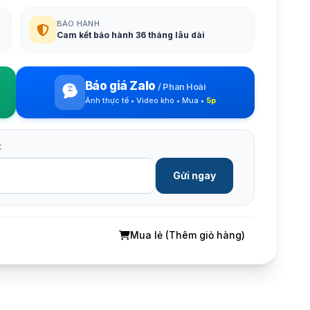
BẢO HÀNH
Cam kết bảo hành 36 tháng lâu dài
Báo giá Zalo
/
Phan Hoài
Ảnh thực tế • Video kho • Mua •
5p
t
Gửi ngay
Mua lẻ (Thêm giỏ hàng)