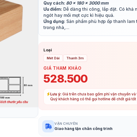
Quy cách:
80 x 180 x 3000 mm
Ưu điểm:
Dễ dàng thi công, lắp đặt. Có khả
ngót hay mối mọt cực kì hiệu quả.
Ứng dụng:
Sản phẩm phù hợp ốp thanh lam tr
trong nhà,…
Loại
Mét Dài
Thanh 3m
GIÁ THAM KHẢO
528.500
Lưu ý:
Giá trên chưa bao gồm phí vận chuyển và t
Quý khách hàng có thể gọi hotline để chốt giá tố
VẬN CHUYỂN
Giao hàng tận chân công trình