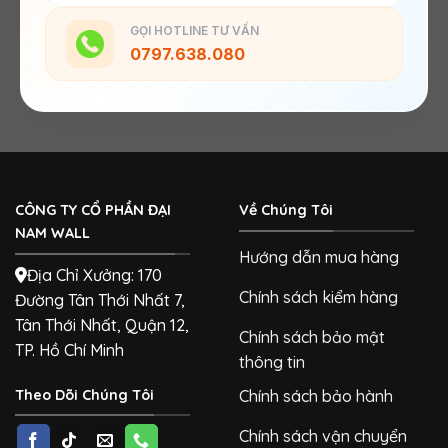
GỌI HOTLINE TƯ VẤN
0797.638.080
CÔNG TY CỔ PHẦN ĐẠI
Về Chúng Tôi
NAM WALL
Hướng dẫn mua hàng
Địa Chỉ Xưởng: 170
Chính sách kiểm hàng
Đường Tân Thới Nhất 7,
Tân Thới Nhất, Quận 12,
Chính sách bảo mật
TP. Hồ Chí Minh
thông tin
Theo Dõi Chúng Tôi
Chính sách bảo hành
Chính sách vận chuyển