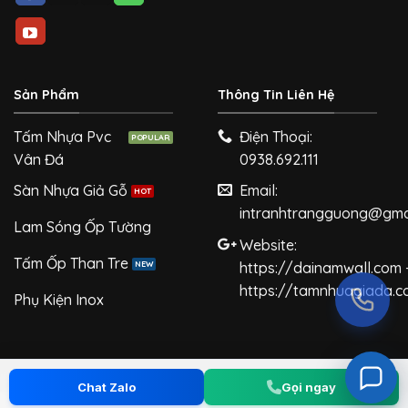
Sản Phẩm
Thông Tin Liên Hệ
Tấm Nhựa Pvc
Điện Thoại:
Vân Đá
0938.692.111
Sàn Nhựa Giả Gỗ
Email:
intranhtrangguong@gma
Lam Sóng Ốp Tường
Website:
Tấm Ốp Than Tre
https://dainamwall.com 
https://tamnhuagiada.
Phụ Kiện Inox
Chat Zalo
Gọi ngay