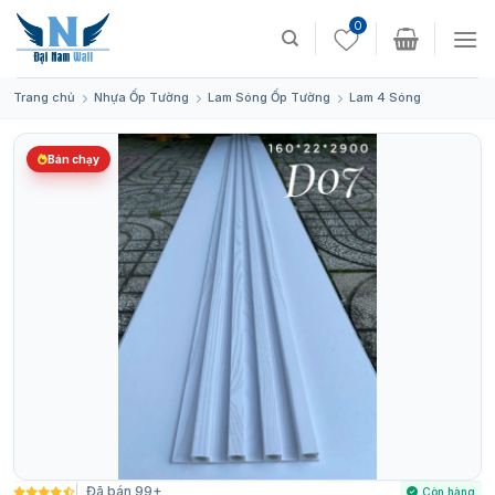
Skip
0
to
content
Trang chủ
Nhựa Ốp Tường
Lam Sóng Ốp Tường
Lam 4 Sóng
Bán chạy
Đã bán 99+
Còn hàng