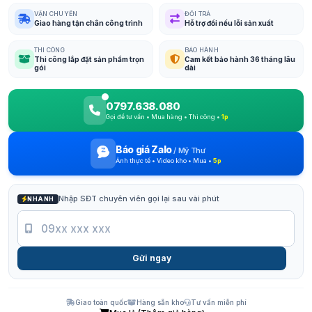
VẬN CHUYỂN
ĐỔI TRẢ
Giao hàng tận chân công trình
Hỗ trợ đổi nếu lỗi sản xuất
THI CÔNG
BẢO HÀNH
Thi công lắp đặt sản phẩm trọn
Cam kết bảo hành 36 tháng lâu
gói
dài
0797.638.080
Gọi để tư vấn • Mua hàng • Thi công •
1p
Báo giá Zalo
/
Mỹ Thư
Ảnh thực tế • Video kho • Mua •
5p
Nhập SĐT chuyên viên gọi lại sau vài phút
NHANH
Gửi ngay
Giao toàn quốc
Hàng sẵn kho
Tư vấn miễn phí