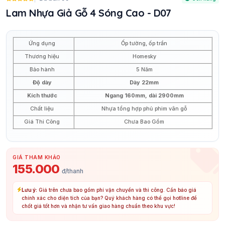
Lam Nhựa Giả Gỗ 4 Sóng Cao - D07
Ứng dụng
Ốp tường, ốp trần
Thương hiệu
Homesky
Bảo hành
5 Năm
Độ dày
Dày 22mm
Kích thước
Ngang 160mm, dài 2900mm
Chất liệu
Nhựa tổng hợp phủ phim vân gỗ
Giá Thi Công
Chưa Bao Gồm
GIÁ THAM KHẢO
155.000
đ/thanh
Lưu ý:
Giá trên chưa bao gồm phí vận chuyển và thi công. Cần báo giá
chính xác cho diện tích của bạn? Quý khách hàng có thể gọi hotline để
chốt giá tốt hơn và nhận tư vấn giao hàng chuẩn theo khu vực!