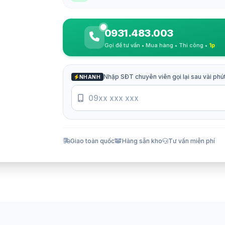
0931.483.003
Gọi để tư vấn • Mua hàng • Thi công •
1p
Nhập SĐT chuyên viên gọi lại sau vài phú
NHANH
Giao toàn quốc
Hàng sẵn kho
Tư vấn miễn phí