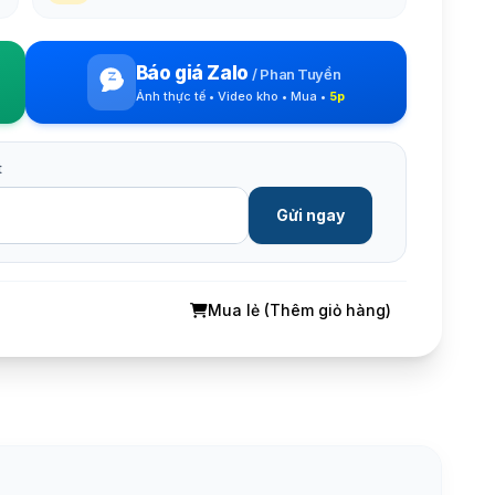
Báo giá Zalo
/
Phan Tuyền
Ảnh thực tế • Video kho • Mua •
5p
t
Gửi ngay
Mua lẻ (Thêm giỏ hàng)