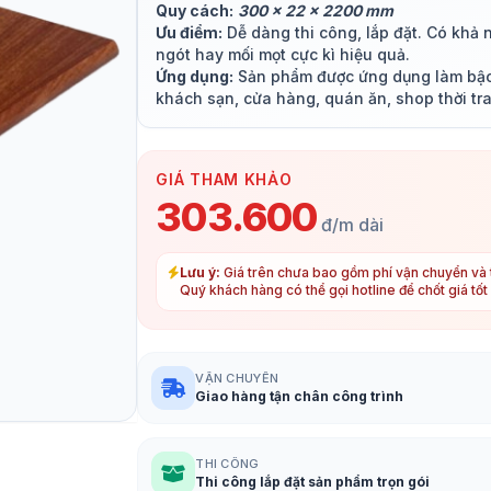
Quy cách:
300 x 22 x 2200 mm
Ưu điểm:
Dễ dàng thi công, lắp đặt. Có khả
ngót hay mối mọt cực kì hiệu quả.
Ứng dụng:
Sản phẩm được ứng dụng làm bậc 
khách sạn, cửa hàng, quán ăn, shop thời tra
GIÁ THAM KHẢO
303.600
đ/m dài
Lưu ý:
Giá trên chưa bao gồm phí vận chuyển và t
Quý khách hàng có thể gọi hotline để chốt giá tố
VẬN CHUYỂN
Giao hàng tận chân công trình
THI CÔNG
Thi công lắp đặt sản phẩm trọn gói