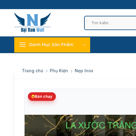
Skip
to
content
Tìm
kiếm:
Danh Mục Sản Phẩm
Trang chủ
Phụ Kiện
Nẹp Inox
Bán chạy