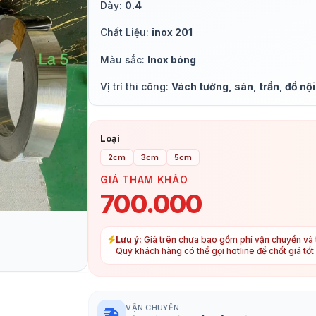
Dày:
0.4
Chất Liệu:
inox 201
Màu sắc:
Inox bóng
Vị trí thi công:
Vách tường, sàn, trần, đồ nội
Loại
2cm
3cm
5cm
GIÁ THAM KHẢO
700.000
Lưu ý:
Giá trên chưa bao gồm phí vận chuyển và t
Quý khách hàng có thể gọi hotline để chốt giá tố
VẬN CHUYỂN