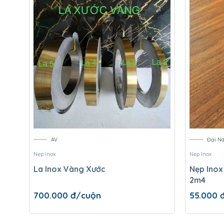
AV
Đại N
Nẹp Inox
Nẹp Inox
La Inox Vàng Xước
Nẹp Inox
2m4
700.000
đ/cuộn
55.000