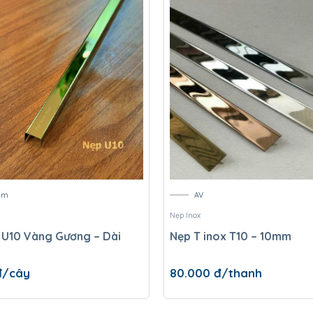
am
AV
Nẹp Inox
 U10 Vàng Gương – Dài
Nẹp T inox T10 – 10mm
đ/cây
80.000
đ/thanh