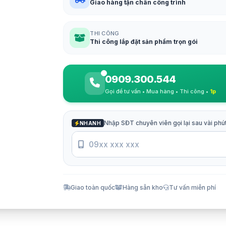
Giao hàng tận chân công trình
THI CÔNG
Thi công lắp đặt sản phẩm trọn gói
0909.300.544
Gọi để tư vấn • Mua hàng • Thi công •
1p
Nhập SĐT chuyên viên gọi lại sau vài phú
NHANH
Giao toàn quốc
Hàng sẵn kho
Tư vấn miễn phí