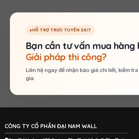
●
HỖ TRỢ TRỰC TUYẾN 24/7
Bạn cần tư vấn mua hàng 
Giải pháp thi công?
Liên hệ ngay để nhận báo giá chi tiết, kiểm tr
gia.
CÔNG TY CỔ PHẦN ĐẠI NAM WALL