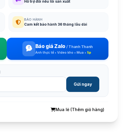
Hỗ trợ đổi nếu lỗi sản xuất
BẢO HÀNH
Cam kết bảo hành 36 tháng lâu dài
Báo giá Zalo
/
Thanh Thanh
Ảnh thực tế • Video kho • Mua •
5p
t
Gửi ngay
Mua lẻ (Thêm giỏ hàng)