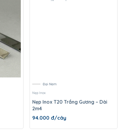
Đại Nam
Nẹp Inox
Nẹp I
Nẹp Inox T20 Trắng Gương – Dài
Nẹp
2m4
94.000
đ/cây
62