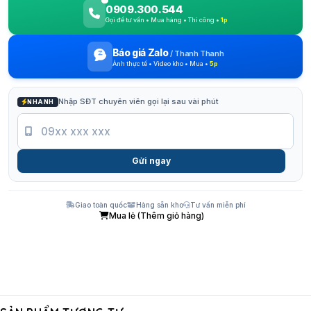
0909.300.544
Gọi để tư vấn • Mua hàng • Thi công •
1p
Báo giá Zalo
/
Thanh Thanh
Ảnh thực tế • Video kho • Mua •
5p
Nhập SĐT chuyên viên gọi lại sau vài phút
NHANH
Gửi ngay
Giao toàn quốc
Hàng sẵn kho
Tư vấn miễn phí
Mua lẻ (Thêm giỏ hàng)