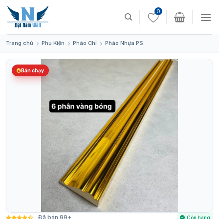
Skip
0
to
content
Trang chủ
Phụ Kiện
Phào Chỉ
Phào Nhựa PS
Bán chạy
Đã bán 99+
Còn hàng