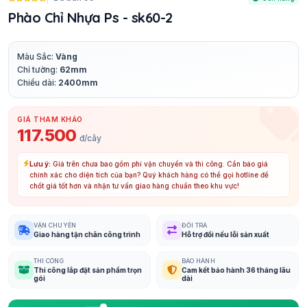
Phào Chỉ Nhựa Ps - sk60-2
Màu Sắc:
Vàng
Chỉ tường:
62mm
Chiều dài:
2400mm
GIÁ THAM KHẢO
117.500
đ/cây
Lưu ý:
Giá trên chưa bao gồm phí vận chuyển và thi công. Cần báo giá
chính xác cho diện tích của bạn? Quý khách hàng có thể gọi hotline để
chốt giá tốt hơn và nhận tư vấn giao hàng chuẩn theo khu vực!
VẬN CHUYỂN
ĐỔI TRẢ
Giao hàng tận chân công trình
Hỗ trợ đổi nếu lỗi sản xuất
THI CÔNG
BẢO HÀNH
Thi công lắp đặt sản phẩm trọn
Cam kết bảo hành 36 tháng lâu
gói
dài