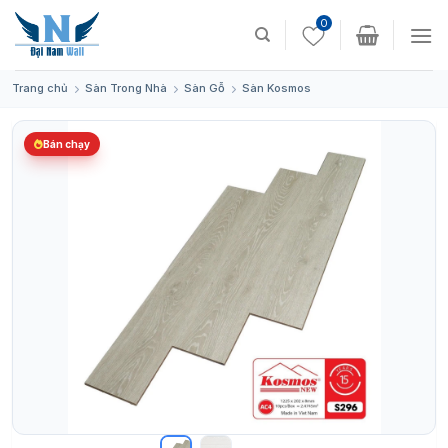
Skip
0
to
content
Trang chủ
Sàn Trong Nhà
Sàn Gỗ
Sàn Kosmos
Bán chạy