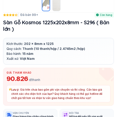
Đã bán 99+
Còn hàng
Sàn Gỗ Kosmos 1225x202x8mm - S296 ( Bản
lớn )
Kích thước:
202 x 8mm x 1225
Quy cách:
Thanh (10 thanh/hộp / 2.4745m2 /hộp)
Bảo hành:
15 năm
Xuất xứ:
Việt Nam
GIÁ THAM KHẢO
90.826
đ/thanh
Lưu ý:
Giá trên chưa bao gồm phí vận chuyển và thi công. Cần báo giá
chính xác cho diện tích của bạn? Quý khách hàng có thể gọi hotline để
chốt giá tốt hơn và nhận tư vấn giao hàng chuẩn theo khu vực!
VẬN CHUYỂN
ĐỔI TRẢ
Giao hàng tận chân công trình
Hỗ trợ đổi nếu lỗi sản xuất