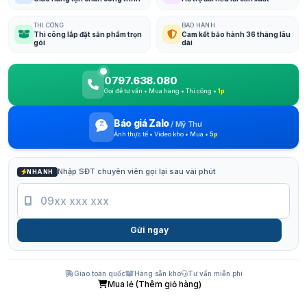
THI CÔNG
BẢO HÀNH
Thi công lắp đặt sản phẩm trọn
Cam kết bảo hành 36 tháng lâu
gói
dài
0797.638.080
Gọi để tư vấn • Mua hàng • Thi công •
1p
Báo giá Zalo
/
Mỹ Thư
Ảnh thực tế • Video kho • Mua •
5p
Nhập SĐT chuyên viên gọi lại sau vài phút
NHANH
Gửi ngay
Giao toàn quốc
Hàng sẵn kho
Tư vấn miễn phí
Mua lẻ (Thêm giỏ hàng)