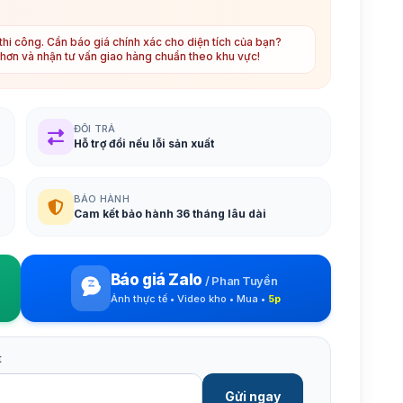
hi công. Cần báo giá chính xác cho diện tích của bạn?
t hơn và nhận tư vấn giao hàng chuẩn theo khu vực!
ĐỔI TRẢ
Hỗ trợ đổi nếu lỗi sản xuất
BẢO HÀNH
Cam kết bảo hành 36 tháng lâu dài
Báo giá Zalo
/
Phan Tuyền
Ảnh thực tế • Video kho • Mua •
5p
t
Gửi ngay