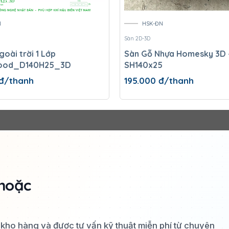
N
HSK-ĐN
Sàn 2D-3D
goài trời 1 Lớp
Sàn Gỗ Nhựa Homesky 3D 
ood_D140H25_3D
SH140x25
đ/thanh
195.000
đ/thanh
hoặc
a kho hàng và được tư vấn kỹ thuật miễn phí từ chuyên