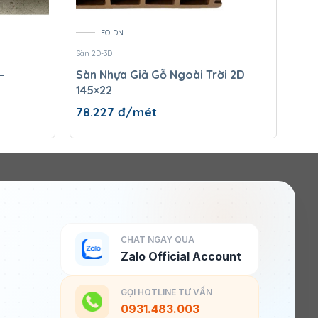
FO-DN
Sàn 2D-3D
Sàn 2
–
Sàn Nhựa Giả Gỗ Ngoài Trời 2D
Sàn
145×22
78.227
đ/mét
80.
CHAT NGAY QUA
Zalo Official Account
GỌI HOTLINE TƯ VẤN
0931.483.003