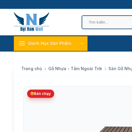
Skip
to
content
Tìm
kiếm:
Danh Mục Sản Phẩm
Trang chủ
Gỗ Nhựa - Tấm Ngoài Trời
Sàn Gỗ Nhự
Bán chạy