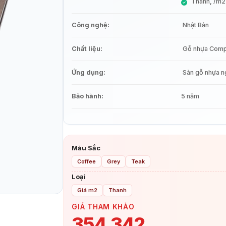
Thanh, /m2
Công nghệ:
Nhật Bản
Chất liệu:
Gỗ nhựa Comp
Ứng dụng:
Sàn gỗ nhựa ngo
Bảo hành:
5 năm
Màu Sắc
Coffee
Grey
Teak
Loại
Giá m2
Thanh
GIÁ THAM KHẢO
354.342