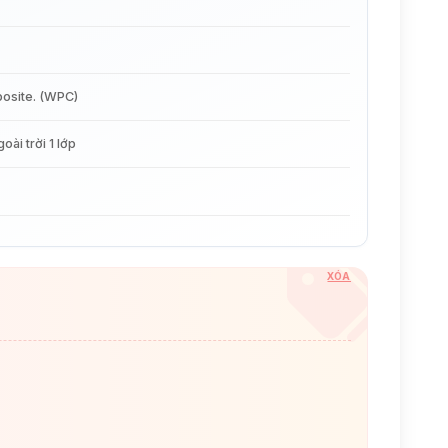
osite. (WPC)
ài trời 1 lớp
XÓA