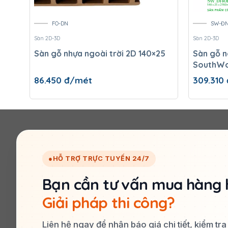
FO-DN
SW-Đ
Sàn 2D-3D
Sàn 2D-3D
Sàn gỗ nhựa ngoài trời 2D 140×25
Sàn gỗ n
SouthW
86.450
đ/mét
309.310
●
HỖ TRỢ TRỰC TUYẾN 24/7
Bạn cần tư vấn mua hàng 
Giải pháp thi công?
Liên hệ ngay để nhận báo giá chi tiết, kiểm tr