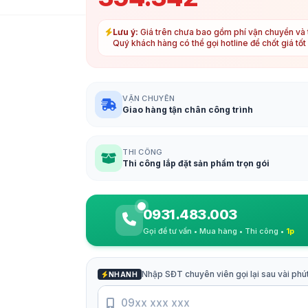
Lưu ý:
Giá trên chưa bao gồm phí vận chuyển và t
Quý khách hàng có thể gọi hotline để chốt giá tố
VẬN CHUYỂN
Giao hàng tận chân công trình
THI CÔNG
Thi công lắp đặt sản phẩm trọn gói
0931.483.003
Gọi để tư vấn • Mua hàng • Thi công •
1p
Nhập SĐT chuyên viên gọi lại sau vài phú
NHANH