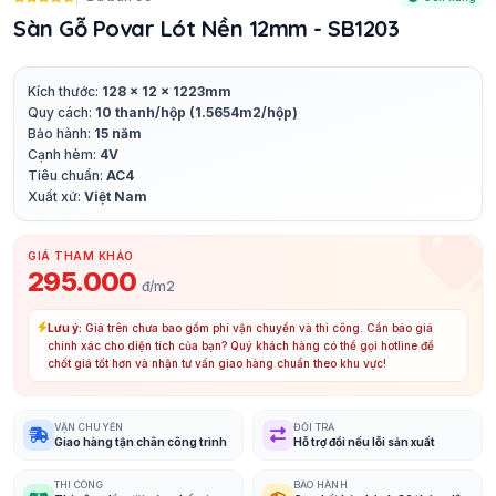
Sàn Gỗ Povar Lót Nền 12mm - SB1203
Kích thước:
128 x 12 x 1223mm
Quy cách:
10 thanh/hộp (1.5654m2/hộp)
Bảo hành:
15 năm
Cạnh hèm:
4V
Tiêu chuẩn:
AC4
Xuất xứ:
Việt Nam
GIÁ THAM KHẢO
295.000
đ/m2
Lưu ý:
Giá trên chưa bao gồm phí vận chuyển và thi công. Cần báo giá
chính xác cho diện tích của bạn? Quý khách hàng có thể gọi hotline để
chốt giá tốt hơn và nhận tư vấn giao hàng chuẩn theo khu vực!
VẬN CHUYỂN
ĐỔI TRẢ
Giao hàng tận chân công trình
Hỗ trợ đổi nếu lỗi sản xuất
THI CÔNG
BẢO HÀNH