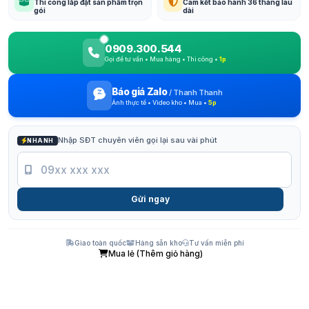
Thi công lắp đặt sản phẩm trọn
Cam kết bảo hành 36 tháng lâu
gói
dài
0909.300.544
Gọi để tư vấn • Mua hàng • Thi công •
1p
Báo giá Zalo
/
Thanh Thanh
Ảnh thực tế • Video kho • Mua •
5p
Nhập SĐT chuyên viên gọi lại sau vài phút
NHANH
Gửi ngay
Giao toàn quốc
Hàng sẵn kho
Tư vấn miễn phí
Mua lẻ (Thêm giỏ hàng)