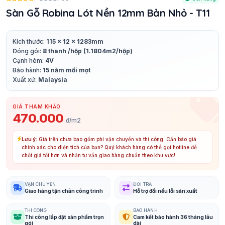
Sàn Gỗ Robina Lót Nền 12mm Bản Nhỏ - T11
Kích thước:
115 x 12 x 1283mm
Đóng gói:
8 thanh /hộp (1.1804m2/hộp)
Cạnh hèm:
4V
Bảo hành:
15 năm mối mọt
Xuất xứ:
Malaysia
GIÁ THAM KHẢO
470.000
đ/m2
Lưu ý:
Giá trên chưa bao gồm phí vận chuyển và thi công. Cần báo giá
chính xác cho diện tích của bạn? Quý khách hàng có thể gọi hotline để
chốt giá tốt hơn và nhận tư vấn giao hàng chuẩn theo khu vực!
VẬN CHUYỂN
ĐỔI TRẢ
Giao hàng tận chân công trình
Hỗ trợ đổi nếu lỗi sản xuất
THI CÔNG
BẢO HÀNH
Thi công lắp đặt sản phẩm trọn
Cam kết bảo hành 36 tháng lâu
gói
dài