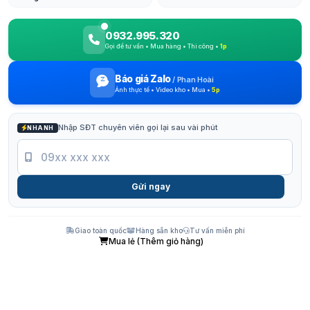
0932.995.320
Gọi để tư vấn • Mua hàng • Thi công •
1p
Báo giá Zalo
/
Phan Hoài
Ảnh thực tế • Video kho • Mua •
5p
Nhập SĐT chuyên viên gọi lại sau vài phút
NHANH
Gửi ngay
Giao toàn quốc
Hàng sẵn kho
Tư vấn miễn phí
Mua lẻ (Thêm giỏ hàng)