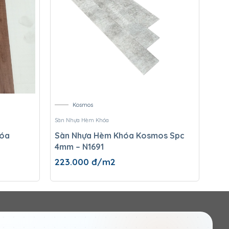
Kosmos
Sàn Nhựa Hèm Khóa
Sàn 
hóa
Sàn Nhựa Hèm Khóa Kosmos Spc
Sàn
4mm – N1691
223.000
đ/m2
19