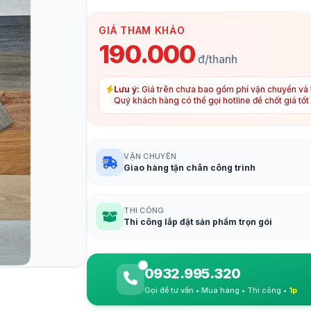
GIÁ THAM KHẢO
190.000
đ/thanh
Lưu ý:
Giá trên chưa bao gồm phí vận chuyển và t
Quý khách hàng có thể gọi hotline để chốt giá tố
VẬN CHUYỂN
Giao hàng tận chân công trình
THI CÔNG
Thi công lắp đặt sản phẩm trọn gói
0932.995.320
Gọi để tư vấn • Mua hàng • Thi công •
1p