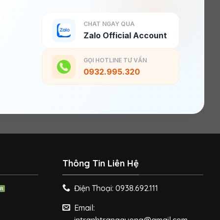
CHAT NGAY QUA
Zalo Official Account
GỌI HOTLINE TƯ VẤN
0932.995.320
Thông Tin Liên Hệ
Điện Thoại: 0938.692.111
Email: