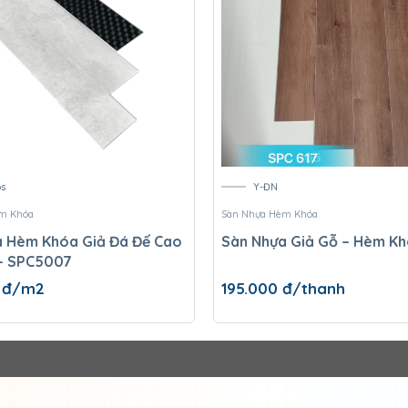
s
Y-ĐN
m Khóa
Sàn Nhựa Hèm Khóa
èm Khóa Giả Đá Đế Cao
Sàn Nhựa Giả Gỗ – Hèm K
– SPC5007
0
đ/m2
195.000
đ/thanh