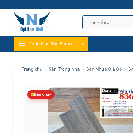
Skip
to
content
Tìm
kiếm:
Danh Mục Sản Phẩm
Trang chủ
Sàn Trong Nhà
Sàn Nhựa Giả Gỗ
S
Bán chạy