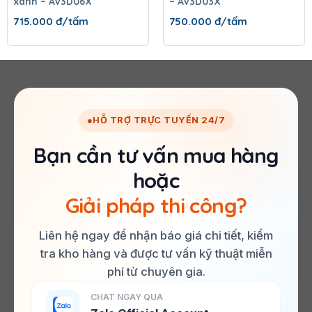
xanh – AV3D06X
– AV3D03X
715.000
đ/tấm
750.000
đ/tấm
●
HỖ TRỢ TRỰC TUYẾN 24/7
Bạn cần tư vấn mua hàng
hoặc
Giải pháp thi công?
Liên hệ ngay để nhận báo giá chi tiết, kiểm
tra kho hàng và được tư vấn kỹ thuật miễn
phí từ chuyên gia.
CHAT NGAY QUA