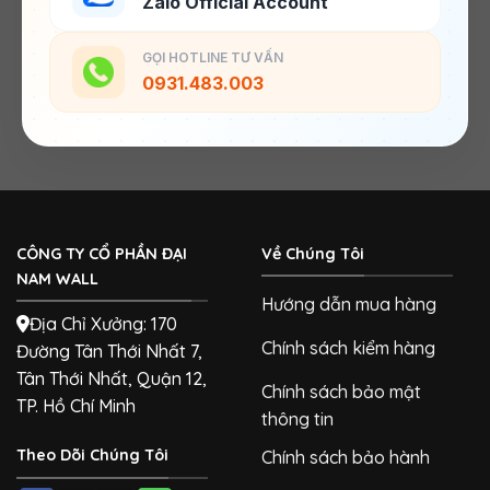
Zalo Official Account
GỌI HOTLINE TƯ VẤN
0931.483.003
CÔNG TY CỔ PHẦN ĐẠI
Về Chúng Tôi
NAM WALL
Hướng dẫn mua hàng
Địa Chỉ Xưởng: 170
Chính sách kiểm hàng
Đường Tân Thới Nhất 7,
Tân Thới Nhất, Quận 12,
Chính sách bảo mật
TP. Hồ Chí Minh
thông tin
Theo Dõi Chúng Tôi
Chính sách bảo hành