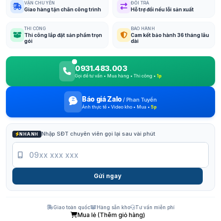
VẬN CHUYỂN
ĐỔI TRẢ
Giao hàng tận chân công trình
Hỗ trợ đổi nếu lỗi sản xuất
THI CÔNG
BẢO HÀNH
Thi công lắp đặt sản phẩm trọn
Cam kết bảo hành 36 tháng lâu
gói
dài
0931.483.003
Gọi để tư vấn • Mua hàng • Thi công •
1p
Báo giá Zalo
/
Phan Tuyền
Ảnh thực tế • Video kho • Mua •
5p
Nhập SĐT chuyên viên gọi lại sau vài phút
NHANH
Gửi ngay
Giao toàn quốc
Hàng sẵn kho
Tư vấn miễn phí
Mua lẻ (Thêm giỏ hàng)