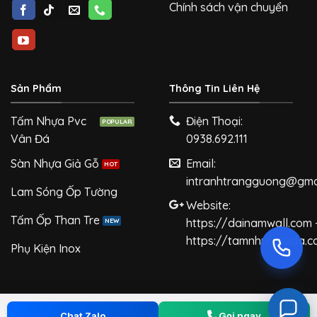
Chính sách vận chuyển
Sản Phẩm
Thông Tin Liên Hệ
Tấm Nhựa Pvc
Điện Thoại:
Vân Đá
0938.692.111
Sàn Nhựa Giả Gỗ
Email:
intranhtrangguong@gma
Lam Sóng Ốp Tường
Website:
Tấm Ốp Than Tre
https://dainamwall.com 
https://tamnhuagiada.
Phụ Kiện Inox
Chat Zalo
Gọi ngay