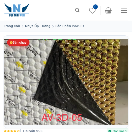
Skip
0
to
content
Trang chủ
Nhựa Ốp Tường
Sản Phẩm Inox 3D
Bán chạy
Đã bán 99+
Còn hàng