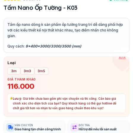
Tấm Nano Ốp Tường - K03
Tấm ốp nano dòng k sản phẩm ốp tường trang trí dễ dàng phối hợp
với các kiểu thiết kế nội thất khác nhau, tạo điểm nhấn cho không
gian.
Quy cách:
9*400*3000/3300/3500 (mm)
XÓA
Loại
3m
3m3
3m5
GIÁ THAM KHẢO
116.000
Lưu ý:
Giá trên chưa bao gồm phí vận chuyển và thi công. Cần báo giá
chính xác cho diện tích của bạn? Quý khách hàng có thể gọi hotline để
chốt giá tốt hơn và nhận tư vấn giao hàng chuẩn theo khu vực!
VẬN CHUYỂN
ĐỔI TRẢ
Giao hàng tận chân công trình
Hỗ trợ đổi nếu lỗi sản xuất