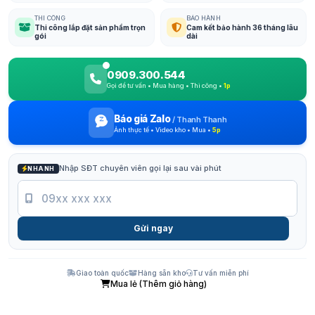
THI CÔNG
BẢO HÀNH
Thi công lắp đặt sản phẩm trọn
Cam kết bảo hành 36 tháng lâu
gói
dài
0909.300.544
Gọi để tư vấn • Mua hàng • Thi công •
1p
Báo giá Zalo
/
Thanh Thanh
Ảnh thực tế • Video kho • Mua •
5p
Nhập SĐT chuyên viên gọi lại sau vài phút
NHANH
Gửi ngay
Giao toàn quốc
Hàng sẵn kho
Tư vấn miễn phí
Mua lẻ (Thêm giỏ hàng)