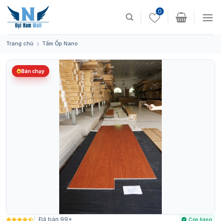
Skip
0
to
content
Trang chủ
Tấm Ốp Nano
Bán chạy
Đã bán 99+
Còn hàng