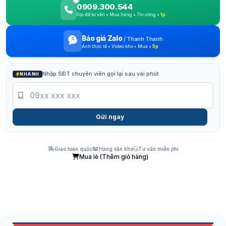
0909.300.544
Gọi để tư vấn • Mua hàng • Thi công •
1p
Báo giá Zalo
/
Thanh Thanh
Ảnh thực tế • Video kho • Mua •
5p
Nhập SĐT chuyên viên gọi lại sau vài phút
NHANH
Gửi ngay
Giao toàn quốc
Hàng sẵn kho
Tư vấn miễn phí
Mua lẻ (Thêm giỏ hàng)