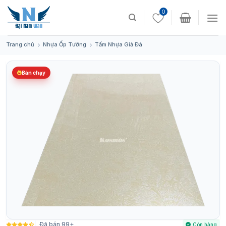
Skip
0
to
content
Trang chủ
Nhựa Ốp Tường
Tấm Nhựa Giả Đá
Bán chạy
Đã bán 99+
Còn hàng