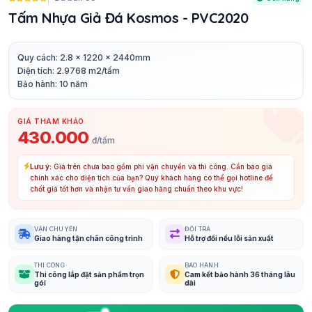
Tấm Nhựa Giả Đá Kosmos - PVC2020
Quy cách: 2.8 x 1220 x 2440mm
Diện tích: 2.9768 m2/tấm
Bảo hành: 10 năm
GIÁ THAM KHẢO
430.000
đ/tấm
Lưu ý:
Giá trên chưa bao gồm phí vận chuyển và thi công. Cần báo giá
chính xác cho diện tích của bạn? Quý khách hàng có thể gọi hotline để
chốt giá tốt hơn và nhận tư vấn giao hàng chuẩn theo khu vực!
VẬN CHUYỂN
ĐỔI TRẢ
Giao hàng tận chân công trình
Hỗ trợ đổi nếu lỗi sản xuất
THI CÔNG
BẢO HÀNH
Thi công lắp đặt sản phẩm trọn
Cam kết bảo hành 36 tháng lâu
gói
dài