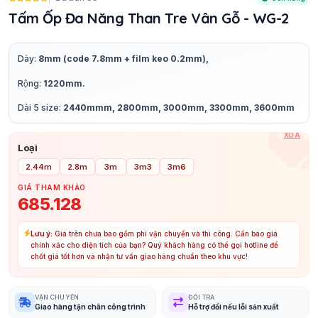
Tấm Ốp Đa Năng Than Tre Vân Gỗ - WG-2
Dày:
8mm (code 7.8mm + film keo 0.2mm),
Rộng:
1220mm.
Dài 5 size:
2440mmm, 2800mm, 3000mm, 3300mm, 3600mm
XÓA
Loại
2.44m
2.8m
3m
3m3
3m6
GIÁ THAM KHẢO
685.128
Lưu ý:
Giá trên chưa bao gồm phí vận chuyển và thi công. Cần báo giá
chính xác cho diện tích của bạn? Quý khách hàng có thể gọi hotline để
chốt giá tốt hơn và nhận tư vấn giao hàng chuẩn theo khu vực!
VẬN CHUYỂN
ĐỔI TRẢ
Giao hàng tận chân công trình
Hỗ trợ đổi nếu lỗi sản xuất