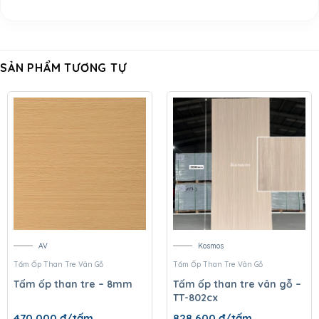
SẢN PHẨM TƯƠNG TỰ
AV
Kosmos
Tấm Ốp Than Tre Vân Gỗ
Tấm Ốp Than Tre Vân Gỗ
Tấm ốp than tre – 8mm
Tấm ốp than tre vân gỗ –
TT-802cx
470.000
đ/tấm
828.600
đ/tấm