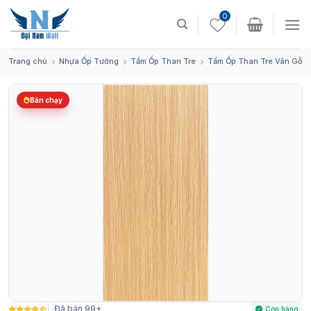
Skip
0
to
content
Trang chủ
Nhựa Ốp Tường
Tấm Ốp Than Tre
Tấm Ốp Than Tre Vân Gỗ
Bán chạy
Đã bán 99+
Còn hàng