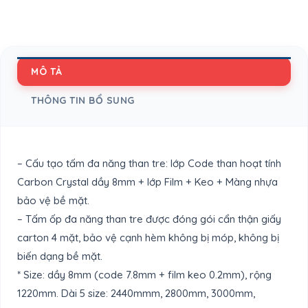
MÔ TẢ
THÔNG TIN BỔ SUNG
– Cấu tạo tấm đa năng than tre: lớp Code than hoạt tính
Carbon Crystal dầy 8mm + lớp Film + Keo + Màng nhựa
bảo vệ bề mặt.
– Tấm ốp đa năng than tre được đóng gói cẩn thận giấy
carton 4 mặt, bảo vệ cạnh hèm không bị móp, không bị
biến dạng bề mặt.
* Size: dầy 8mm (code 7.8mm + film keo 0.2mm), rộng
1220mm. Dài 5 size: 2440mmm, 2800mm, 3000mm,