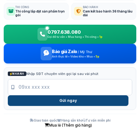
THI CÔNG
BẢO HÀNH
Thi công lắp đặt sản phẩm trọn
Cam kết bảo hành 36 tháng lâu
gói
dài
0797.638.080
Gọi để tư vấn • Mua hàng • Thi công •
1p
Báo giá Zalo
/
Mỹ Thư
Ảnh thực tế • Video kho • Mua •
5p
Nhập SĐT chuyên viên gọi lại sau vài phút
NHANH
Gửi ngay
Giao toàn quốc
Hàng sẵn kho
Tư vấn miễn phí
Mua lẻ (Thêm giỏ hàng)