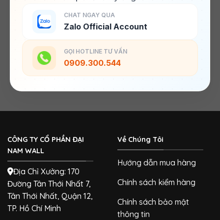
CHAT NGAY QUA
Zalo Official Account
GỌI HOTLINE TƯ VẤN
0909.300.544
CÔNG TY CỔ PHẦN ĐẠI
Về Chúng Tôi
NAM WALL
Hướng dẫn mua hàng
Địa Chỉ Xưởng: 170
Chính sách kiểm hàng
Đường Tân Thới Nhất 7,
Tân Thới Nhất, Quận 12,
Chính sách bảo mật
TP. Hồ Chí Minh
thông tin