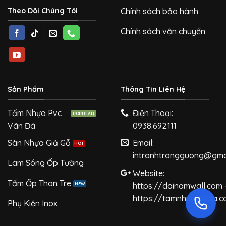
Theo Dõi Chúng Tôi
Chính sách bảo hành
Chính sách vận chuyển
Sản Phẩm
Thông Tin Liên Hệ
Tấm Nhựa Pvc
Điện Thoại:
Vân Đá
0938.692.111
Sàn Nhựa Giả Gỗ
Email:
intranhtrangguong@gma
Lam Sóng Ốp Tường
Website:
Tấm Ốp Than Tre
https://dainamwall.com 
https://tamnhuagiada.
Phụ Kiện Inox