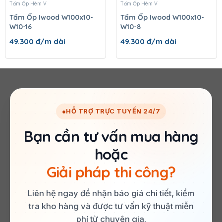
Tấm Ốp Hèm V
Tấm Ốp Hèm V
Tấm Ốp Iwood W100x10-
Tấm Ốp Iwood W100x10-
W10-16
W10-8
49.300
đ/m dài
49.300
đ/m dài
●
HỖ TRỢ TRỰC TUYẾN 24/7
Bạn cần tư vấn mua hàng
hoặc
Giải pháp thi công?
Liên hệ ngay để nhận báo giá chi tiết, kiểm
tra kho hàng và được tư vấn kỹ thuật miễn
phí từ chuyên gia.