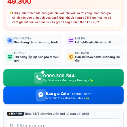
49.300
Lưu ý:
Giá trên chưa bao gồm phí vận chuyển và thi công. Cần báo giá
chính xác cho diện tích của bạn? Quý khách hàng có thể gọi hotline để
chốt giá tốt hơn và nhận tư vấn giao hàng chuẩn theo khu vực!
VẬN CHUYỂN
ĐỔI TRẢ
Giao hàng tận chân công trình
Hỗ trợ đổi nếu lỗi sản xuất
THI CÔNG
BẢO HÀNH
Thi công lắp đặt sản phẩm trọn
Cam kết bảo hành 36 tháng lâu
gói
dài
0909.300.544
Gọi để tư vấn • Mua hàng • Thi công •
1p
Báo giá Zalo
/
Thanh Thanh
Ảnh thực tế • Video kho • Mua •
5p
Nhập SĐT chuyên viên gọi lại sau vài phút
NHANH