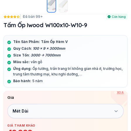
Đã bán 99+
Còn hàng
Tấm Ốp Iwood W100x10-W10-9
Tên Sản Phẩm: Tấm Ốp Hèm V
Quy Cách
:
100 x 9 x 3000mm
Size Tồn
:
3000 -> 7000mm
Màu sắc:
vân gỗ
Ứng dụng:
Ốp tường, trần trang trí không gian nhà ở, trường học,
trung tâm thương mại, khu nghỉ dưỡng,…
Bảo hành:
5 năm
XÓA
Giá
GIÁ THAM KHẢO