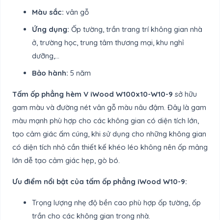
Màu sắc:
vân gỗ
Ứng dụng:
Ốp tường, trần trang trí không gian nhà
ở, trường học, trung tâm thương mại, khu nghỉ
dưỡng,…
Bảo hành:
5 năm
Tấm ốp phẳng hèm V iWood W100x10-W10-9
sở hữu
gam màu và đường nét vân gỗ màu nâu đậm. Đây là gam
màu mạnh phù hợp cho các không gian có diện tích lớn,
tạo cảm giác ấm cúng, khi sử dụng cho những không gian
có diện tích nhỏ cần thiết kế khéo léo không nên ốp mảng
lớn dễ tạo cảm giác hẹp, gò bó.
Ưu điểm nổi bật của tấm ốp phẳng iWood W10-9:
Trọng lượng nhẹ độ bền cao phù hợp ốp tường, ốp
trần cho các không gian trong nhà.