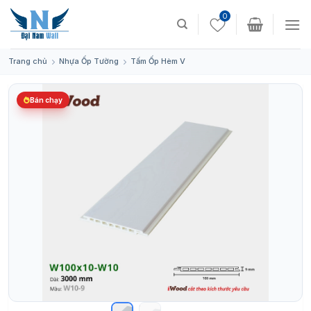
Skip
0
to
content
Trang chủ
Nhựa Ốp Tường
Tấm Ốp Hèm V
Bán chạy