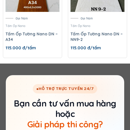
Đại Nam
Đại Nam
Tấm Ốp Nano
Tấm Ốp Nano
Tấm Ốp Tường Nano DN –
Tấm Ốp Tường Nano DN –
A34
NN9-2
115.000
đ/tấm
115.000
đ/tấm
●
HỖ TRỢ TRỰC TUYẾN 24/7
Bạn cần tư vấn mua hàng
hoặc
Giải pháp thi công?