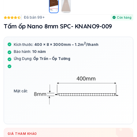
Đã bán 99+
Còn hàng
Tấm ốp Nano 8mm SPC- KNANO9-009
2
Kích thước:
400 x 8 x 3000mm – 1.2m
/thanh
Bảo hành:
10 năm
Ứng Dụng:
Ốp Trần – Ốp Tường
Mặt cắt:
GIÁ THAM KHẢO