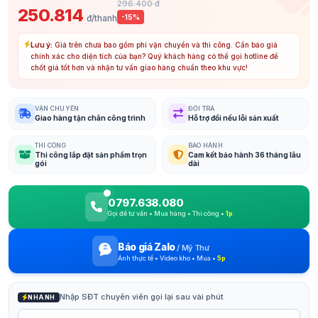
296.400 đ
250.814
đ/thanh
-15%
Lưu ý:
Giá trên chưa bao gồm phí vận chuyển và thi công. Cần báo giá
chính xác cho diện tích của bạn? Quý khách hàng có thể gọi hotline để
chốt giá tốt hơn và nhận tư vấn giao hàng chuẩn theo khu vực!
VẬN CHUYỂN
ĐỔI TRẢ
Giao hàng tận chân công trình
Hỗ trợ đổi nếu lỗi sản xuất
THI CÔNG
BẢO HÀNH
Thi công lắp đặt sản phẩm trọn
Cam kết bảo hành 36 tháng lâu
gói
dài
0797.638.080
Gọi để tư vấn • Mua hàng • Thi công •
1p
Báo giá Zalo
/
Mỹ Thư
Ảnh thực tế • Video kho • Mua •
5p
Nhập SĐT chuyên viên gọi lại sau vài phút
NHANH