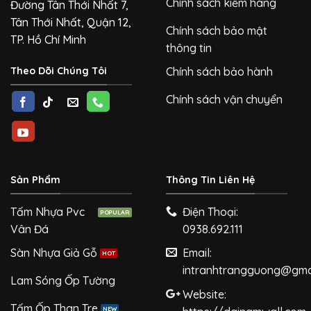
Chính sách kiểm hàng
Đường Tân Thới Nhất 7,
Tân Thới Nhất, Quận 12,
Chính sách bảo mật
TP. Hồ Chí Minh
thông tin
Theo Dõi Chúng Tôi
Chính sách bảo hành
Chính sách vận chuyển
Sản Phẩm
Thông Tin Liên Hệ
Tấm Nhựa Pvc
Điện Thoại:
Vân Đá
0938.692.111
Sàn Nhựa Giả Gỗ
Email:
intranhtrangguong@gma
Lam Sóng Ốp Tường
Website:
Tấm Ốp Than Tre