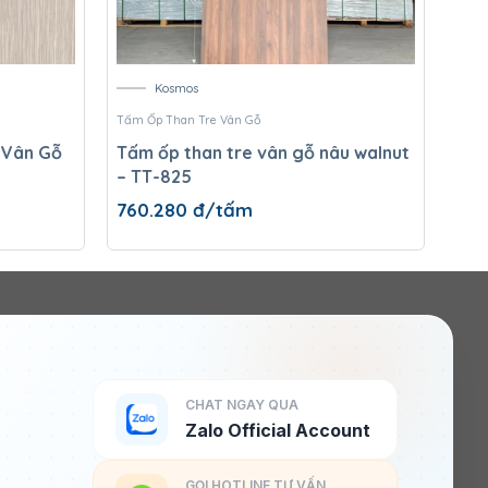
Kosmos
Tấm Ốp Than Tre Vân Gỗ
Tấm 
Vân Gỗ
Tấm ốp than tre vân gỗ nâu walnut
Tấm
– TT-825
760.280
đ/tấm
47
CHAT NGAY QUA
Zalo Official Account
GỌI HOTLINE TƯ VẤN