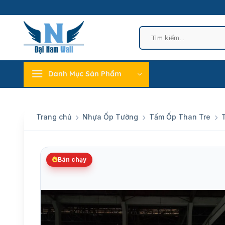
Skip
to
content
Tìm
kiếm:
Danh Mục Sản Phẩm
Trang chủ
Nhựa Ốp Tường
Tấm Ốp Than Tre
Bán chạy