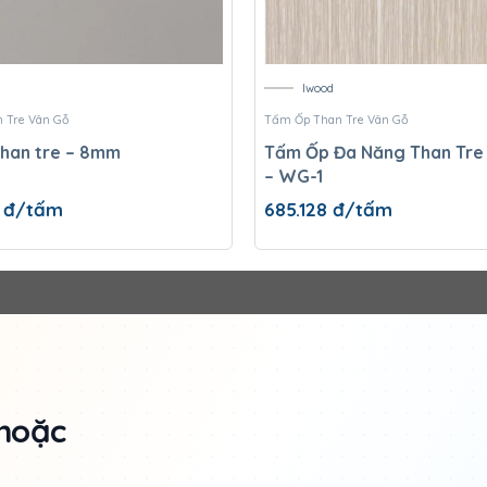
Iwood
 Tre Vân Gỗ
Tấm Ốp Than Tre Vân Gỗ
han tre – 8mm
Tấm Ốp Đa Năng Than Tre 
– WG-1
0
đ/tấm
685.128
đ/tấm
hoặc