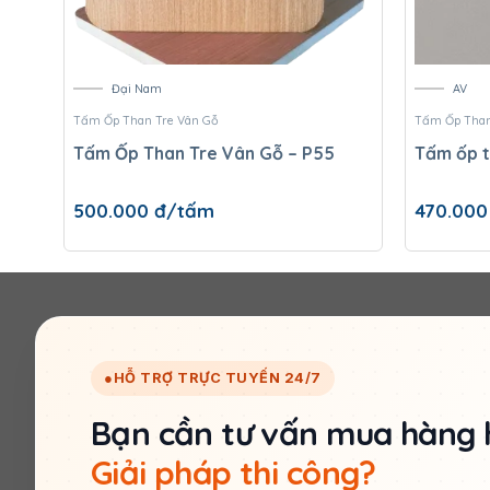
Đại Nam
AV
Tấm Ốp Than Tre Vân Gỗ
Tấm Ốp Than
Tấm Ốp Than Tre Vân Gỗ – P55
Tấm ốp t
500.000
đ/tấm
470.00
●
HỖ TRỢ TRỰC TUYẾN 24/7
Bạn cần tư vấn mua hàng 
Giải pháp thi công?