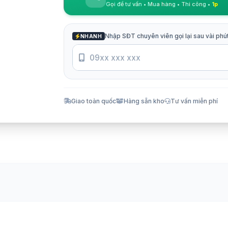
Gọi để tư vấn • Mua hàng • Thi công •
1p
Nhập SĐT chuyên viên gọi lại sau vài phú
NHANH
Giao toàn quốc
Hàng sẵn kho
Tư vấn miễn phí