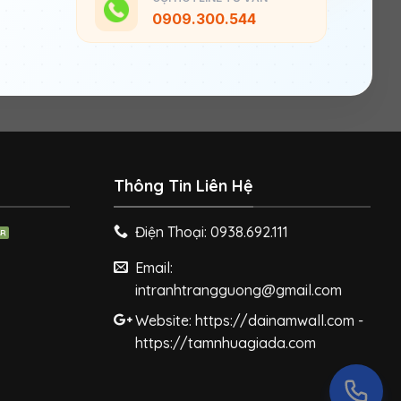
0909.300.544
Thông Tin Liên Hệ
Điện Thoại: 0938.692.111
Email:
intranhtrangguong@gmail.com
Website: https://dainamwall.com -
https://tamnhuagiada.com