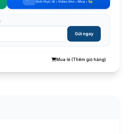
Ảnh thực tế • Video kho • Mua •
5p
t
Gửi ngay
Mua lẻ (Thêm giỏ hàng)