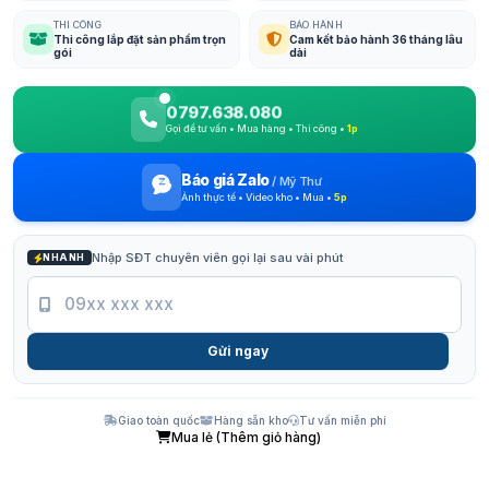
THI CÔNG
BẢO HÀNH
Thi công lắp đặt sản phẩm trọn
Cam kết bảo hành 36 tháng lâu
gói
dài
0797.638.080
Gọi để tư vấn • Mua hàng • Thi công •
1p
Báo giá Zalo
/
Mỹ Thư
Ảnh thực tế • Video kho • Mua •
5p
Nhập SĐT chuyên viên gọi lại sau vài phút
NHANH
Gửi ngay
Giao toàn quốc
Hàng sẵn kho
Tư vấn miễn phí
Mua lẻ (Thêm giỏ hàng)