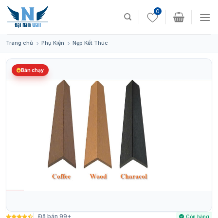
Skip
0
to
content
Trang chủ
Phụ Kiện
Nẹp Kết Thúc
Bán chạy
Đã bán 99+
Còn hàng