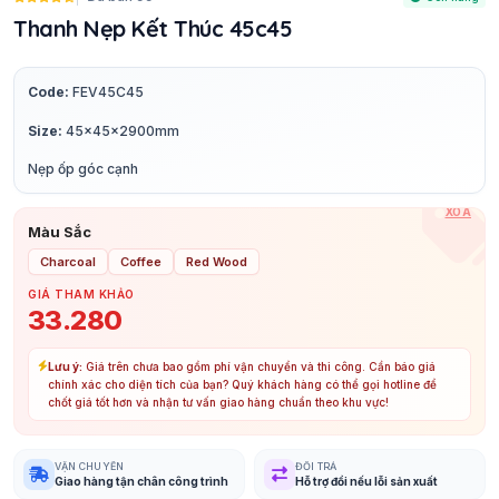
Thanh Nẹp Kết Thúc 45c45
Code:
FEV45C45
Size:
45x45x2900mm
Nẹp ốp góc cạnh
XÓA
Màu Sắc
Charcoal
Coffee
Red Wood
GIÁ THAM KHẢO
33.280
Lưu ý:
Giá trên chưa bao gồm phí vận chuyển và thi công. Cần báo giá
chính xác cho diện tích của bạn? Quý khách hàng có thể gọi hotline để
chốt giá tốt hơn và nhận tư vấn giao hàng chuẩn theo khu vực!
VẬN CHUYỂN
ĐỔI TRẢ
Giao hàng tận chân công trình
Hỗ trợ đổi nếu lỗi sản xuất