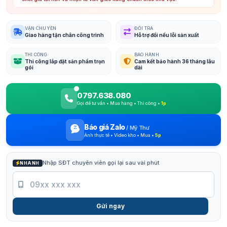
VẬN CHUYỂN
ĐỔI TRẢ
Giao hàng tận chân công trình
Hỗ trợ đổi nếu lỗi sản xuất
THI CÔNG
BẢO HÀNH
Thi công lắp đặt sản phẩm trọn
Cam kết bảo hành 36 tháng lâu
gói
dài
0797.638.080
Gọi để tư vấn • Mua hàng • Thi công •
1p
Báo giá Zalo
/
Mỹ Thư
Ảnh thực tế • Video kho • Mua •
5p
Nhập SĐT chuyên viên gọi lại sau vài phút
NHANH
Gửi ngay