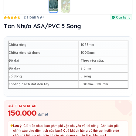
Đã bán 99+
Còn hàng
Tôn Nhựa ASA/PVC 5 Sóng
Chiều rộng
1075mm
Chiều rộng sử dụng
1000mm
Độ dài
Theo yêu cầu,
Độ dày
2.5mm
Số Sóng
5 sóng
Khoảng cách đặt đòn tay
600mm- 800mm
GIÁ THAM KHẢO
150.000
đ/mét
Lưu ý:
Giá trên chưa bao gồm phí vận chuyển và thi công. Cần báo giá
chính xác cho diện tích của bạn? Quý khách hàng có thể gọi hotline để
chốt giá tốt hơn và nhận tư vấn giao hàng chuẩn theo khu vực!