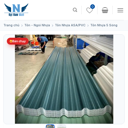
Skip
0
to
content
Trang chủ
Tôn - Ngói Nhựa
Tôn Nhựa ASA/PVC
Tôn Nhựa 5 Sóng
Bán chạy