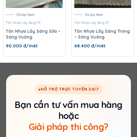
DS-Đại Nam
DS-Đại Nam
Tôn Nhựa Lấy Sáng PC
Tôn Nhựa Lấy Sáng PC
Tôn Nhựa Lấy Sáng Sữa –
Tôn Nhựa Lấy Sáng Trong
Sóng Vuông
– Sóng Vuông
90.000
đ/mét
68.400
đ/mét
●
HỖ TRỢ TRỰC TUYẾN 24/7
Bạn cần tư vấn mua hàng
hoặc
Giải pháp thi công?