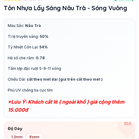
Tôn Nhựa Lấy Sáng Nâu Trà - Sóng Vuông
Màu Sắc:
Nâu Trà
Tỉ lệ truyền sáng:
50%
Tỷ Nhiệt Còn Lại:
54%
Hệ số che râm:
0.78
Tấm lợp đặc ruột 5-9-11 sóng
Chiều Dài:
cắt theo mét dài (giá trên cắt theo mét )
Phủ UV chống tia cực tím
*Lưu Ý: Khách cắt lẻ ( ngoài khổ ) giá cộng thêm
15.000đ
XÓA
Độ Dày
1.2mm
8zem