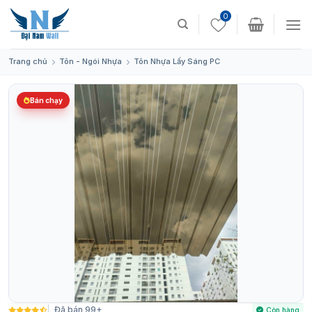
Skip
0
to
content
Trang chủ
Tôn - Ngói Nhựa
Tôn Nhựa Lấy Sáng PC
Bán chạy
Đã bán 99+
Còn hàng