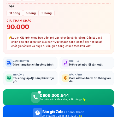
Loại
11 Sóng
5 Sóng
9 Sóng
GIÁ THAM KHẢO
90.000
Lưu ý:
Giá trên chưa bao gồm phí vận chuyển và thi công. Cần báo giá
chính xác cho diện tích của bạn? Quý khách hàng có thể gọi hotline để
chốt giá tốt hơn và nhận tư vấn giao hàng chuẩn theo khu vực!
VẬN CHUYỂN
ĐỔI TRẢ
Giao hàng tận chân công trình
Hỗ trợ đổi nếu lỗi sản xuất
THI CÔNG
BẢO HÀNH
Thi công lắp đặt sản phẩm trọn
Cam kết bảo hành 36 tháng lâu
gói
dài
0909.300.544
Gọi để tư vấn • Mua hàng • Thi công •
1p
Báo giá Zalo
/
Thanh Thanh
Ảnh thực tế • Video kho • Mua •
5p