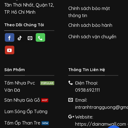
Tân Thới Nhất, Quận 12,
Chính sách bảo mật
TP. Hồ Chí Minh
thông tin
Theo Dõi Chúng Tôi
Chính sách bảo hành
Chính sách vận chuyển
Sản Phẩm
Thông Tin Liên Hệ
Tấm Nhựa Pvc
Điện Thoại:
Vân Đá
0938.692.111
Sàn Nhựa Giả Gỗ
Email:
intranhtrangguong@gma
Lam Sóng Ốp Tường
Website:
Tấm Ốp Than Tre
https://dainamwall.com 