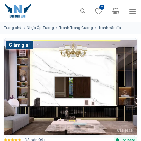
Skip
0
to
content
Trang chủ
Nhựa Ốp Tường
Tranh Tráng Gương
Tranh vân đá
Giảm giá!
Bán chạy
Đã bán 99+
Còn hàng