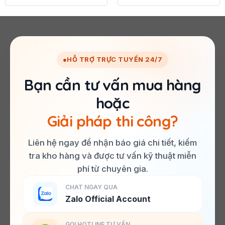
là:
tại
là:
tại
608.400 đ/m2.
là:
608.400 đ/m2.
là:
495.000 đ/m2.
495.000 đ/m2.
●
HỖ TRỢ TRỰC TUYẾN 24/7
Bạn cần tư vấn mua hàng
hoặc
Giải pháp thi công?
Liên hệ ngay để nhận báo giá chi tiết, kiểm
tra kho hàng và được tư vấn kỹ thuật miễn
phí từ chuyên gia.
CHAT NGAY QUA
Zalo Official Account
GỌI HOTLINE TƯ VẤN