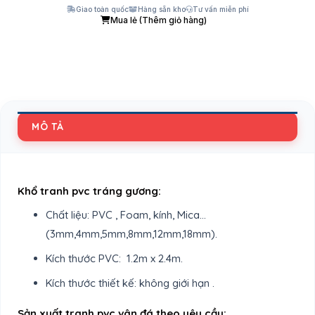
Giao toàn quốc
Hàng sẵn kho
Tư vấn miễn phí
Mua lẻ (Thêm giỏ hàng)
MÔ TẢ
Khổ tranh pvc tráng gương:
Chất liệu: PVC , Foam, kính, Mica…
(3mm,4mm,5mm,8mm,12mm,18mm).
Kích thước PVC: 1.2m x 2.4m.
Kích thước thiết kế: không giới hạn .
Sản xuất tranh pvc vân đá theo yêu cầu: