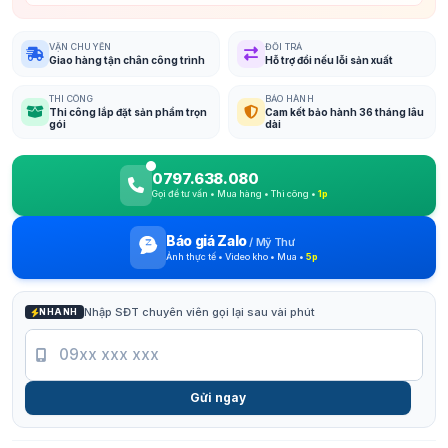
VẬN CHUYỂN
ĐỔI TRẢ
Giao hàng tận chân công trình
Hỗ trợ đổi nếu lỗi sản xuất
THI CÔNG
BẢO HÀNH
Thi công lắp đặt sản phẩm trọn
Cam kết bảo hành 36 tháng lâu
gói
dài
0797.638.080
Gọi để tư vấn • Mua hàng • Thi công •
1p
Báo giá Zalo
/
Mỹ Thư
Ảnh thực tế • Video kho • Mua •
5p
Nhập SĐT chuyên viên gọi lại sau vài phút
NHANH
Gửi ngay