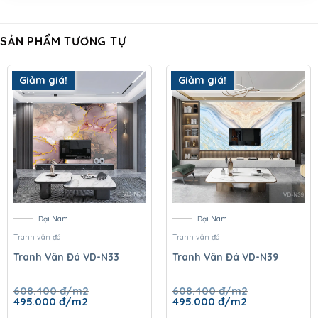
SẢN PHẨM TƯƠNG TỰ
Giảm giá!
Giảm giá!
Đại Nam
Đại Nam
Tranh vân đá
Tranh vân đá
Tranh Vân Đá VD-N33
Tranh Vân Đá VD-N39
608.400
đ/m2
608.400
đ/m2
Giá
Giá
Giá
Giá
495.000
đ/m2
495.000
đ/m2
gốc
hiện
gốc
hiện