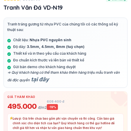
Tranh Vân Đá VD-N19
Tranh tráng gương từ nhựa PVC của chúng tôi có các thông số kỹ
thuật sau:
Chất liệu:
Nhựa PVC nguyên sinh
Độ dày:
3.5mm, 4.5mm, 8mm (tuỳ chọn)
Thiết kế và in theo yêu cầu của khách hàng
Đo chuẩn kích thước và lên bản vẽ thiết kế
Gửi bản demo cho khách hàng duyệt
⇒ Quý khách hàng có thể tham khảo thêm hàng triệu mẫu tranh vân
tại đây
đá độc quyền
GIÁ THAM KHẢO
608.400 đ
495.000
đ/m2
-19%
Lưu ý:
Giá trên chưa bao gồm phí vận chuyển và thi công. Cần báo giá
chính xác cho diện tích của bạn? Quý khách hàng có thể gọi hotline để
chốt giá tốt hơn và nhận tư vấn giao hàng chuẩn theo khu vực!