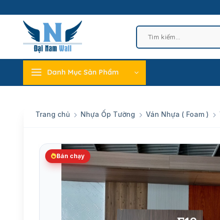
Skip
to
content
Tìm
kiếm:
Danh Mục Sản Phẩm
Trang chủ
Nhựa Ốp Tường
Ván Nhựa ( Foam )
Bán chạy