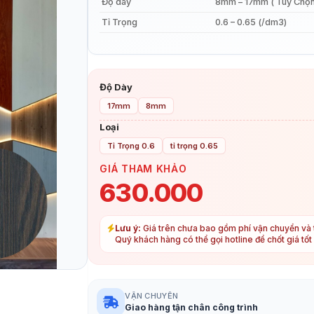
Độ dày
8mm – 17mm ( Tùy Chọn
Tỉ Trọng
0.6 – 0.65 (/dm3)
Độ Dày
17mm
8mm
Loại
Tỉ Trọng 0.6
tỉ trọng 0.65
GIÁ THAM KHẢO
630.000
Lưu ý:
Giá trên chưa bao gồm phí vận chuyển và t
Quý khách hàng có thể gọi hotline để chốt giá tố
VẬN CHUYỂN
Giao hàng tận chân công trình