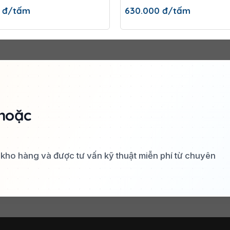
0
đ/tấm
630.000
đ/tấm
hoặc
a kho hàng và được tư vấn kỹ thuật miễn phí từ chuyên