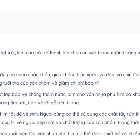
vượt trội, làm cho nó trở thành lựa chọn ưu việt trong ngành công
lớp phủ nhựa chắc chắn, giúp chống trầy xước, va đập, và chịu đ
 tuổi thọ của sản phẩm và giảm chi phí bảo trì.
ột lớp bảo vệ chống thấm nước, làm cho ván nhựa phủ film có khả
ường ẩm ướt, bảo vệ lõi gỗ bên trong.
film rất dễ vệ sinh. Người dùng có thể sử dụng các chất tẩy rửa
duy trì vẻ ngoài đẹp mắt và chất lượng của sản phẩm trong thời 
 sản xuất hiện đại, ván nhựa phủ film có thể được thiết kế với nh