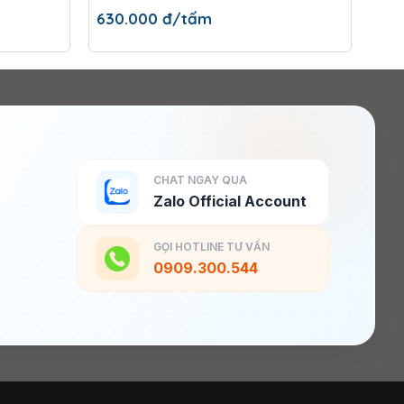
630.000
đ/tấm
63
CHAT NGAY QUA
Zalo Official Account
GỌI HOTLINE TƯ VẤN
0909.300.544