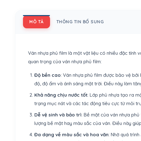
MÔ TẢ
THÔNG TIN BỔ SUNG
Ván nhựa phủ film là một vật liệu có nhiều đặc tính 
quan trọng của ván nhựa phủ film:
Độ bền cao
: Ván nhựa phủ film được bảo vệ bởi 
độ, độ ẩm và ánh sáng mặt trời. Điều này làm tăng
Khả năng chịu nước tốt
: Lớp phủ nhựa tạo ra m
trạng mục nát và các tác động tiêu cực từ môi tr
Dễ vệ sinh và bảo trì
: Bề mặt của ván nhựa phủ 
lượng bề mặt hay màu sắc của ván. Điều này giúp 
Đa dạng về màu sắc và hoa văn
: Nhờ quá trình