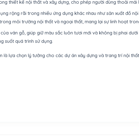
ng thiết kế nội thất và xây dựng, cho phép người dùng thoải mái 
dụng rộng rãi trong nhiều ứng dụng khác nhau như sản xuất đồ nội
ong môi trường nội thất và ngoại thất, mang lại sự linh hoạt tron
của ván gỗ, giúp giữ màu sắc luôn tươi mới và không bị phai dưới
g suốt quá trình sử dụng.
ilm là lựa chọn lý tưởng cho các dự án xây dựng và trang trí nội 