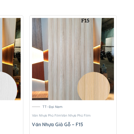
TT- Đại Nam
Ván Nhựa Phủ Film
Ván Nhựa Phủ Film
Ván N
Ván Nhựa Giả Gỗ – F15
Ván