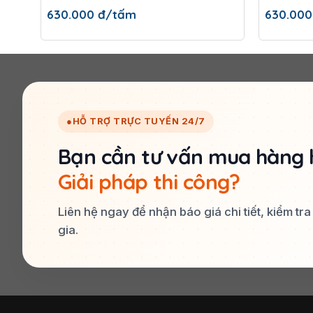
630.000
đ/tấm
630.00
●
HỖ TRỢ TRỰC TUYẾN 24/7
Bạn cần tư vấn mua hàng 
Giải pháp thi công?
Liên hệ ngay để nhận báo giá chi tiết, kiểm tr
gia.