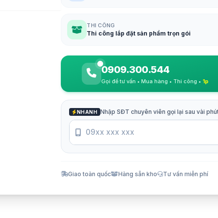
THI CÔNG
Thi công lắp đặt sản phẩm trọn gói
0909.300.544
Gọi để tư vấn • Mua hàng • Thi công •
1p
Nhập SĐT chuyên viên gọi lại sau vài phú
NHANH
Giao toàn quốc
Hàng sẵn kho
Tư vấn miễn phí