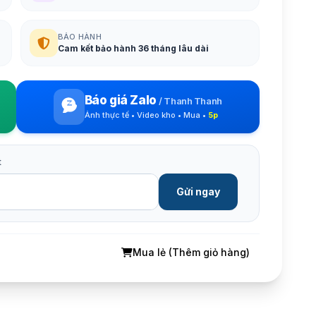
BẢO HÀNH
Cam kết bảo hành 36 tháng lâu dài
Báo giá Zalo
/
Thanh Thanh
Ảnh thực tế • Video kho • Mua •
5p
t
Gửi ngay
Mua lẻ (Thêm giỏ hàng)