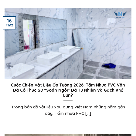
16
Th12
Cuộc Chiến Vật Liệu Ốp Tường 2026: Tấm Nhựa PVC Vân
Đá Có Thực Sự “Soán Ngôi” Đá Tự Nhiên Và Gạch Khổ
Lớn?
Trong bản đồ vật liệu xây dựng Việt Nam những năm gần
đây, Tấm nhựa PVC [...]