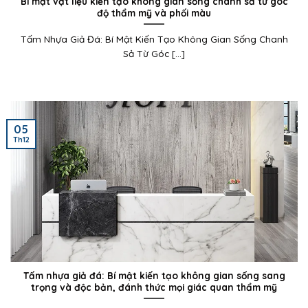
Bí mật vật liệu kiến tạo không gian sống chanh sả từ góc
độ thẩm mỹ và phối màu
Tấm Nhựa Giả Đá: Bí Mật Kiến Tạo Không Gian Sống Chanh
Sả Từ Góc [...]
05
Th12
Tấm nhựa giả đá: Bí mật kiến tạo không gian sống sang
trọng và độc bản, đánh thức mọi giác quan thẩm mỹ