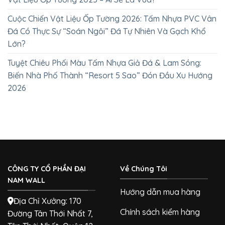
Cuộc Chiến Vật Liệu Ốp Tường 2026: Tấm Nhựa PVC Vân
Đá Có Thực Sự “Soán Ngôi” Đá Tự Nhiên Và Gạch Khổ
Lớn?
Tuyệt Chiêu Phối Màu Tấm Nhựa Giả Đá & Lam Sóng:
Biến Nhà Phố Thành “Resort 5 Sao” Đón Đầu Xu Hướng
2026
CÔNG TY CỔ PHẦN ĐẠI
Về Chúng Tôi
NAM WALL
Hướng dẫn mua hàng
Địa Chỉ Xưởng: 170
Chính sách kiểm hàng
Đường Tân Thới Nhất 7,