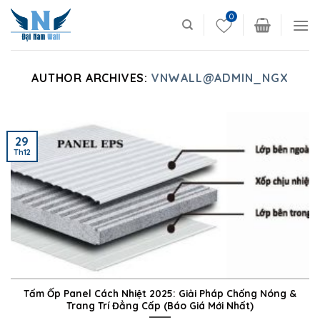
Skip
0
to
content
AUTHOR ARCHIVES:
VNWALL@ADMIN_NGX
29
Th12
Tấm Ốp Panel Cách Nhiệt 2025: Giải Pháp Chống Nóng &
Trang Trí Đẳng Cấp (Báo Giá Mới Nhất)