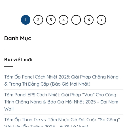
1
2
3
4
…
6
Danh Mục
Bài viết mới
Tấm Ốp Panel Cách Nhiệt 2025: Giải Pháp Chống Nóng
& Trang Trí Đẳng Cấp (Báo Giá Mới Nhất)
Tấm Panel EPS Cách Nhiệt: Giải Pháp “Vua” Cho Công
Trình Chống Nóng & Báo Giá Mới Nhất 2025 – Đại Nam
Wall
Tấm Ốp Than Tre vs. Tấm Nhựa Giả Đá: Cuộc “So Găng”
Vật Liệu Ốp Tường 2025 – Ai Sẽ Là Vua?