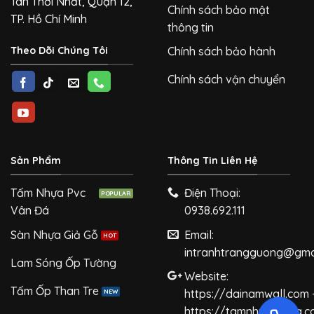
Tân Thới Nhất, Quận 12,
Chính sách bảo mật
TP. Hồ Chí Minh
thông tin
Theo Dõi Chúng Tôi
Chính sách bảo hành
Chính sách vận chuyển
Sản Phẩm
Thông Tin Liên Hệ
Tấm Nhựa Pvc
Điện Thoại:
Vân Đá
0938.692.111
Sàn Nhựa Giả Gỗ
Email:
intranhtrangguong@gma
Lam Sóng Ốp Tường
Website:
Tấm Ốp Than Tre
https://dainamwall.com 
https://tamnhuagiada.