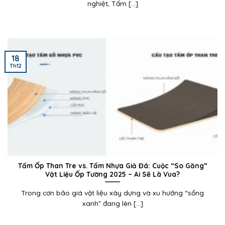
nghiệt, Tấm [...]
18
Th12
Tấm Ốp Than Tre vs. Tấm Nhựa Giả Đá: Cuộc “So Găng”
Vật Liệu Ốp Tường 2025 – Ai Sẽ Là Vua?
Trong cơn bão giá vật liệu xây dựng và xu hướng “sống
xanh” đang lên [...]