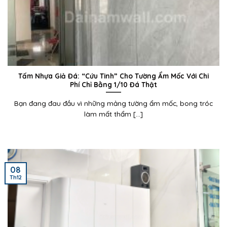
Tấm Nhựa Giả Đá: “Cứu Tinh” Cho Tường Ẩm Mốc Với Chi
Phí Chỉ Bằng 1/10 Đá Thật
Bạn đang đau đầu vì những mảng tường ẩm mốc, bong tróc
làm mất thẩm [...]
08
Th12