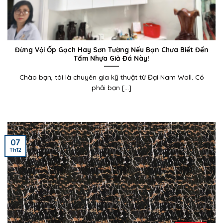
Đừng Vội Ốp Gạch Hay Sơn Tường Nếu Bạn Chưa Biết Đến
Tấm Nhựa Giả Đá Này!
Chào bạn, tôi là chuyên gia kỹ thuật từ Đại Nam Wall. Có
phải bạn [...]
07
Th12