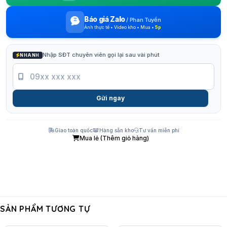
Báo giá Zalo
/
Phan Tuyền
Ảnh thực tế • Video kho • Mua •
5p
Nhập SĐT chuyên viên gọi lại sau vài phút
NHANH
Gửi ngay
Giao toàn quốc
Hàng sẵn kho
Tư vấn miễn phí
Mua lẻ (Thêm giỏ hàng)
SẢN PHẨM TƯƠNG TỰ