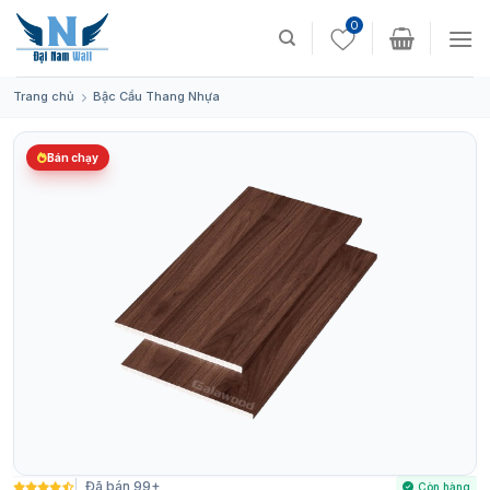
Skip
0
to
content
Trang chủ
Bậc Cầu Thang Nhựa
Bán chạy
Đã bán 99+
Còn hàng