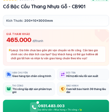
Cổ Bậc Cầu Thang Nhựa Gỗ - CB901
Kích Thước:
200x10x3000mm
GIÁ THAM KHẢO
465.000
đ/thanh
Lưu ý:
Giá trên chưa bao gồm phí vận chuyển và thi công. Cần báo giá
chính xác cho diện tích của bạn? Quý khách hàng có thể gọi hotline để
chốt giá tốt hơn và nhận tư vấn giao hàng chuẩn theo khu vực!
VẬN CHUYỂN
ĐỔI TRẢ
Giao hàng tận chân công trình
Hỗ trợ đổi nếu lỗi sản xuất
THI CÔNG
BẢO HÀNH
Thi công lắp đặt sản phẩm trọn
Cam kết bảo hành 36 tháng lâu
gói
dài
0931.483.003
Gọi để tư vấn • Mua hàng • Thi công •
1p