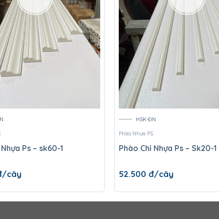
N
HSK-ĐN
S
Phào Nhựa PS
 Nhựa Ps – sk60-1
Phào Chỉ Nhựa Ps – Sk20-1
đ/cây
52.500
đ/cây