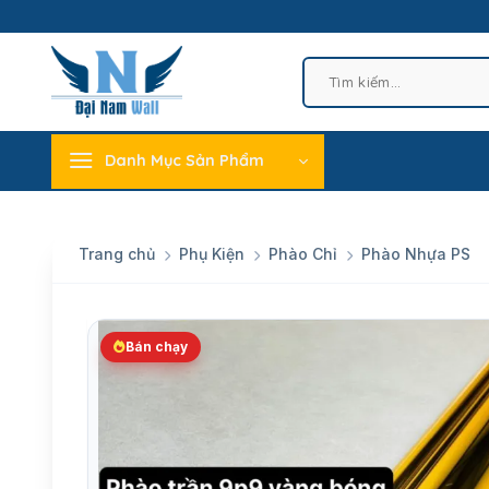
Skip
to
content
Tìm
kiếm:
Danh Mục Sản Phẩm
Trang chủ
Phụ Kiện
Phào Chỉ
Phào Nhựa PS
Bán chạy