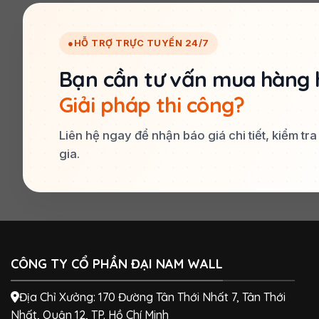
●
HỖ TRỢ TRỰC TUYẾN 24/7
Bạn cần tư vấn mua hàng 
Giải pháp thi công?
Liên hệ ngay để nhận báo giá chi tiết, kiểm tr
gia.
CÔNG TY CỔ PHẦN ĐẠI NAM WALL
Địa Chỉ Xưởng: 170 Đường Tân Thới Nhất 7, Tân Thới
Nhất, Quận 12, TP. Hồ Chí Minh