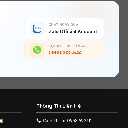
CHAT NGAY QUA
Zalo Official Account
GỌI HOTLINE TƯ VẤN
0909.300.544
Thông Tin Liên Hệ
Điện Thoại: 0938.692.111