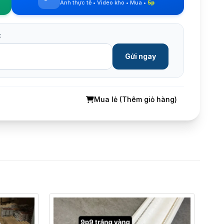
Ảnh thực tế • Video kho • Mua •
5p
t
Gửi ngay
Mua lẻ (Thêm giỏ hàng)