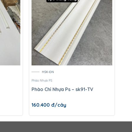
HSK-ĐN
Phào Nhựa PS
Phào 
Phào Chỉ Nhựa Ps – sk91-TV
Phà
160.400
đ/cây
69