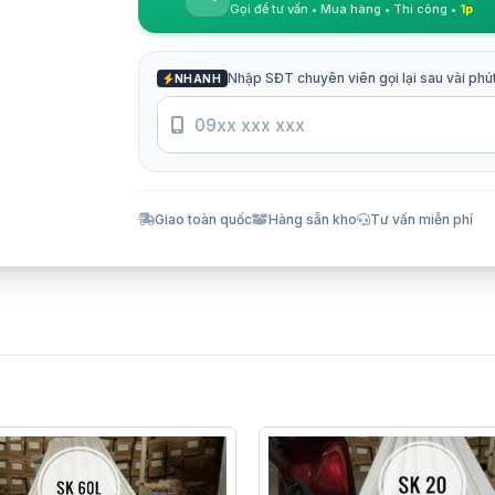
Gọi để tư vấn • Mua hàng • Thi công •
1p
Nhập SĐT chuyên viên gọi lại sau vài phú
NHANH
Giao toàn quốc
Hàng sẵn kho
Tư vấn miễn phí