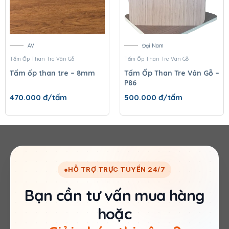
AV
Đại Nam
Tấm Ốp Than Tre Vân Gỗ
Tấm Ốp Than Tre Vân Gỗ
Tấm ốp than tre – 8mm
Tấm Ốp Than Tre Vân Gỗ –
P86
470.000
đ/tấm
500.000
đ/tấm
●
HỖ TRỢ TRỰC TUYẾN 24/7
Bạn cần tư vấn mua hàng
hoặc