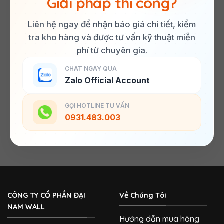
Giải pháp thi công?
Liên hệ ngay để nhận báo giá chi tiết, kiểm
tra kho hàng và được tư vấn kỹ thuật miễn
phí từ chuyên gia.
CHAT NGAY QUA
Zalo Official Account
GỌI HOTLINE TƯ VẤN
0931.483.003
CÔNG TY CỔ PHẦN ĐẠI
Về Chúng Tôi
NAM WALL
Hướng dẫn mua hàng