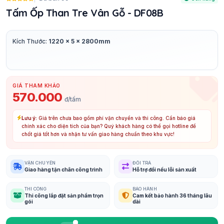
Tấm Ốp Than Tre Vân Gỗ - DF08B
Kích Thước:
1220 x 5 x 2800mm
GIÁ THAM KHẢO
570.000
đ/tấm
Lưu ý:
Giá trên chưa bao gồm phí vận chuyển và thi công. Cần báo giá
chính xác cho diện tích của bạn? Quý khách hàng có thể gọi hotline để
chốt giá tốt hơn và nhận tư vấn giao hàng chuẩn theo khu vực!
VẬN CHUYỂN
ĐỔI TRẢ
Giao hàng tận chân công trình
Hỗ trợ đổi nếu lỗi sản xuất
THI CÔNG
BẢO HÀNH
Thi công lắp đặt sản phẩm trọn
Cam kết bảo hành 36 tháng lâu
gói
dài