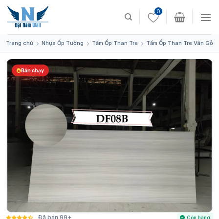
Skip
0
to
content
Trang chủ
Nhựa Ốp Tường
Tấm Ốp Than Tre
Tấm Ốp Than Tre Vân Gỗ
Bán chạy
Đã bán 99+
Còn hàng