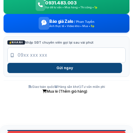
0931.483.003
Gọi để tư vấn • Mua hàng • Thi công •
1p
Báo giá Zalo
/
Phan Tuyền
Ảnh thực tế • Video kho • Mua •
5p
Nhập SĐT chuyên viên gọi lại sau vài phút
NHANH
Gửi ngay
Giao toàn quốc
Hàng sẵn kho
Tư vấn miễn phí
Mua lẻ (Thêm giỏ hàng)