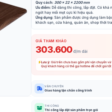
Quy cách:
300 x 22 x 2200 mm
Ưu điểm:
Dễ dàng thi công, lắp đặt. Có khả
ngót hay mối mọt cực kì hiệu quả.
Ứng dụng:
Sản phẩm được ứng dụng làm bậc 
khách sạn, cửa hàng, quán ăn, shop thời tra
GIÁ THAM KHẢO
303.600
đ/m dài
Lưu ý:
Giá trên chưa bao gồm phí vận chuyển và t
Quý khách hàng có thể gọi hotline để chốt giá tố
VẬN CHUYỂN
Giao hàng tận chân công trình
THI CÔNG
Thi công lắp đặt sản phẩm trọn gói