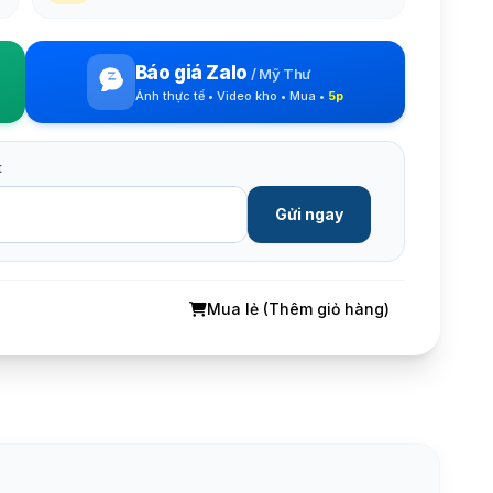
Báo giá Zalo
/
Mỹ Thư
Ảnh thực tế • Video kho • Mua •
5p
t
Gửi ngay
Mua lẻ (Thêm giỏ hàng)