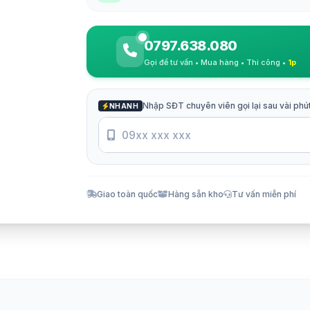
0797.638.080
Gọi để tư vấn • Mua hàng • Thi công •
1p
Nhập SĐT chuyên viên gọi lại sau vài phú
NHANH
Giao toàn quốc
Hàng sẵn kho
Tư vấn miễn phí