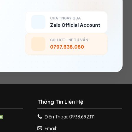
CHAT NGAY QUA
Zalo Official Account
GỌI HOTLINE TƯ VẤN
0797.638.080
Thông Tin Liên Hệ
Điện Thoại: 0938.692.111
Email: