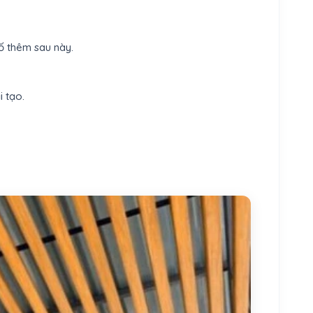
ố thêm sau này.
i tạo.