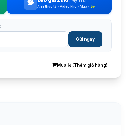
/
Mỹ Thư
Ảnh thực tế • Video kho • Mua •
5p
t
Gửi ngay
Mua lẻ (Thêm giỏ hàng)