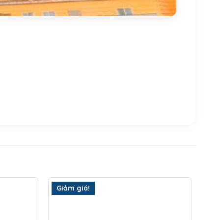
Giảm giá!
Gi