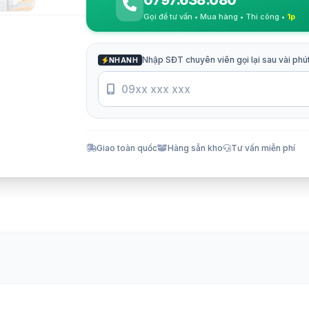
0797.638.080
Gọi để tư vấn • Mua hàng • Thi công •
1p
Nhập SĐT chuyên viên gọi lại sau vài phú
NHANH
Giao toàn quốc
Hàng sẵn kho
Tư vấn miễn phí