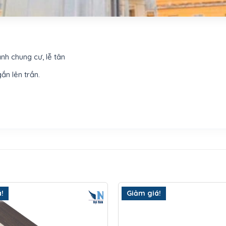
ảnh chung cư, lễ tân
ắn lên trần.
!
Giảm giá!