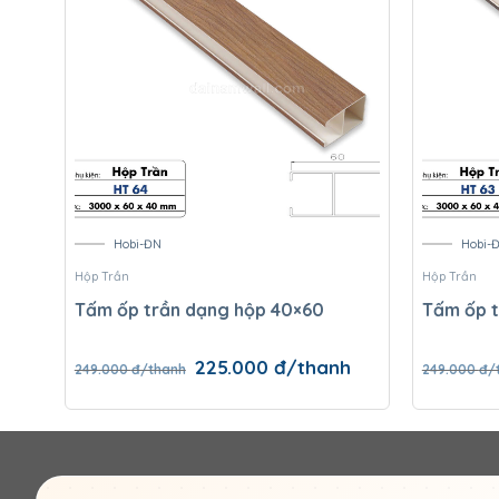
Hobi-ĐN
Hobi-
Hộp Trần
Hộp Trần
Tấm ốp trần dạng hộp 40×60
Tấm ốp t
Giá
Giá
225.000
đ/thanh
249.000
đ/thanh
249.000
đ/
gốc
hiện
là:
tại
249.000 đ/thanh.
là:
225.000 đ/thanh.