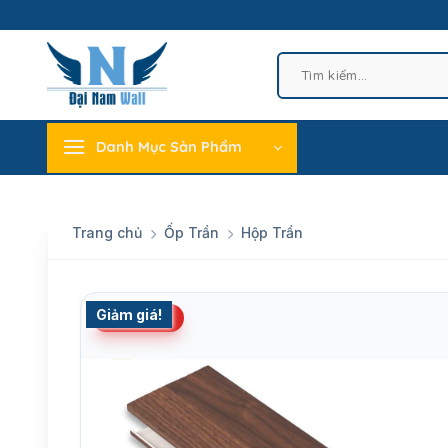
Skip
to
content
Tìm
kiếm:
Danh Mục Sản Phẩm
Trang chủ
Ốp Trần
Hộp Trần
Giảm giá!
Bán chạy