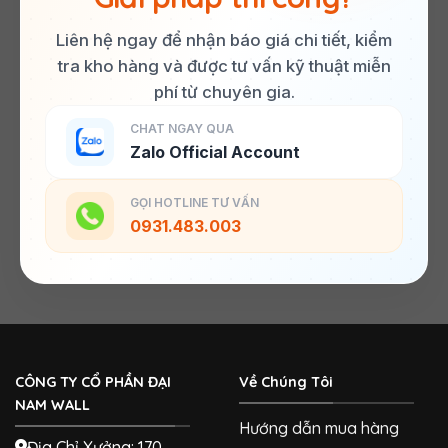
Liên hệ ngay để nhận báo giá chi tiết, kiểm
tra kho hàng và được tư vấn kỹ thuật miễn
phí từ chuyên gia.
CHAT NGAY QUA
Zalo Official Account
GỌI HOTLINE TƯ VẤN
0931.483.003
CÔNG TY CỔ PHẦN ĐẠI
Về Chúng Tôi
NAM WALL
Hướng dẫn mua hàng
Địa Chỉ Xưởng: 170