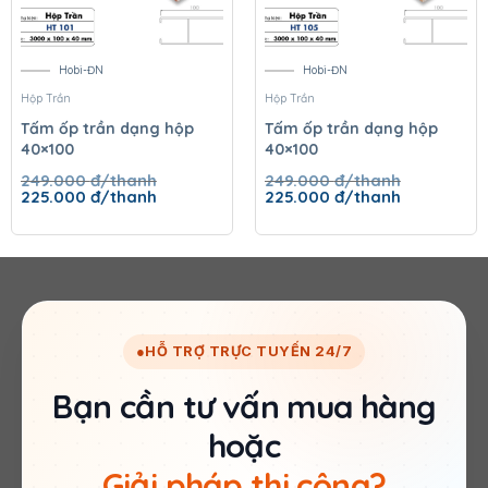
Hobi-ĐN
Hobi-ĐN
Hộp Trần
Hộp Trần
Tấm ốp trần dạng hộp
Tấm ốp trần dạng hộp
40×100
40×100
249.000
đ/thanh
249.000
đ/thanh
Giá
Giá
Giá
Giá
225.000
đ/thanh
225.000
đ/thanh
gốc
hiện
gốc
hiện
là:
tại
là:
tại
249.000 đ/thanh.
là:
249.000 đ/thanh.
là:
225.000 đ/thanh.
225.000 đ/t
●
HỖ TRỢ TRỰC TUYẾN 24/7
Bạn cần tư vấn mua hàng
hoặc
Giải pháp thi công?