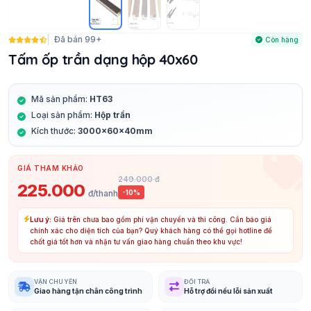
Đã bán 99+
Còn hàng
Tấm ốp trần dạng hộp 40x60
Mã sản phẩm:
HT63
Loại sản phẩm:
Hộp trần
Kích thước:
3000x60x40mm
GIÁ THAM KHẢO
249.000 đ
225.000
đ/thanh
-10%
Lưu ý:
Giá trên chưa bao gồm phí vận chuyển và thi công. Cần báo giá
chính xác cho diện tích của bạn? Quý khách hàng có thể gọi hotline để
chốt giá tốt hơn và nhận tư vấn giao hàng chuẩn theo khu vực!
VẬN CHUYỂN
ĐỔI TRẢ
Giao hàng tận chân công trình
Hỗ trợ đổi nếu lỗi sản xuất