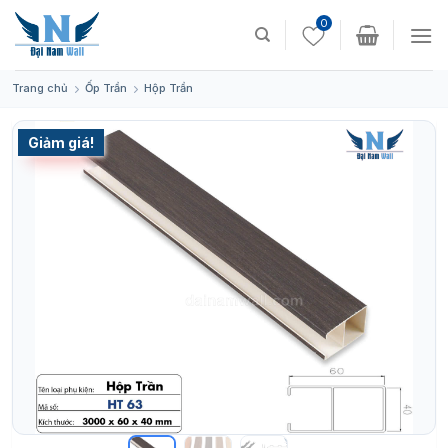
Skip
0
to
content
Trang chủ
Ốp Trần
Hộp Trần
Giảm giá!
Bán chạy