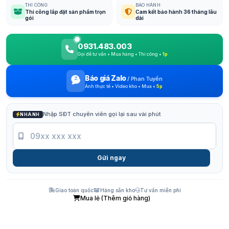
THI CÔNG
BẢO HÀNH
Thi công lắp đặt sản phẩm trọn
Cam kết bảo hành 36 tháng lâu
gói
dài
0931.483.003
Gọi để tư vấn • Mua hàng • Thi công •
1p
Báo giá Zalo
/
Phan Tuyền
Ảnh thực tế • Video kho • Mua •
5p
Nhập SĐT chuyên viên gọi lại sau vài phút
NHANH
Gửi ngay
Giao toàn quốc
Hàng sẵn kho
Tư vấn miễn phí
Mua lẻ (Thêm giỏ hàng)