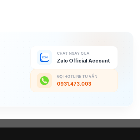
CHAT NGAY QUA
Zalo Official Account
GỌI HOTLINE TƯ VẤN
0931.473.003