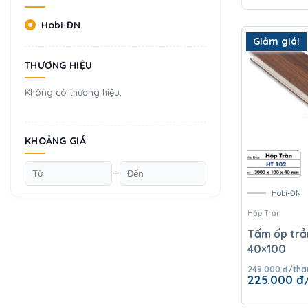
Hobi-ĐN
Giảm giá!
THƯƠNG HIỆU
Không có thương hiệu.
KHOẢNG GIÁ
—
Hobi-ĐN
Hộp Trần
Tấm ốp trầ
40×100
249.000
đ/tha
Giá
225.000
đ
gốc
là:
249.000 đ/th