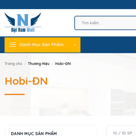
Skip
to
content
Tìm
kiếm:
Danh Mục Sản Phẩm
Trang chủ
/
Thương Hiệu
/
Hobi-ĐN
Hobi-ĐN
10 / 10 SP
DANH MỤC SẢN PHẨM