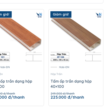
m giá!
Giảm giá!
Hobi-ĐN
Hobi-ĐN
ần
Hộp Trần
ốp trần dạng hộp
Tấm ốp trần dạng hộp
100
40×100
00
đ/thanh
249.000
đ/thanh
Giá
Giá
Giá
.000
đ/thanh
225.000
đ/thanh
hiện
gốc
hiện
tại
là:
tại
00 đ/thanh.
là:
249.000 đ/thanh.
là: